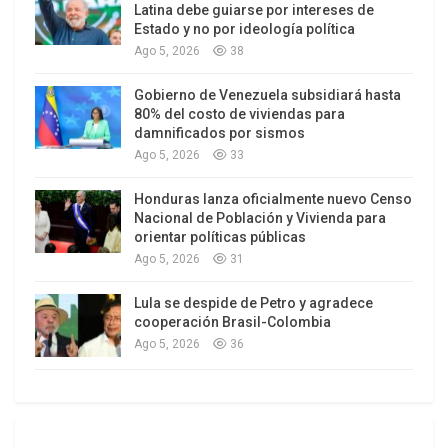
Latina debe guiarse por intereses de
con los países del acuerdo pacífico (México,
Estado y no por ideología política
Panamá, Colombia, Perú, Chile).
Ago 5, 2026
38
Dos, la crisis se extiende y amenaza la Eurozona y
Gobierno de Venezuela subsidiará hasta
80% del costo de viviendas para
al Euro mismo como moneda de referencia
damnificados por sismos
común; se profundizaron las gigantescas crisis
Ago 5, 2026
33
fiscales de Irlanda,Grecia, España y Portugal, se
Honduras lanza oficialmente nuevo Censo
suma a esta crisis también Italia; pero es el 16 de
Nacional de Población y Vivienda para
agosto cuando todas las bolsas europeas se
orientar políticas públicas
tambalean tras conocerse el estancamiento de la
Ago 5, 2026
31
economía de Alemania, la cual es vista como el
Lula se despide de Petro y agradece
factor fundamental de arrastre de la economía de
cooperación Brasil-Colombia
la zona Euro, para esta fecha Frankfourt
Ago 5, 2026
36
descendió un 2,3%, Madrid un 1,5%, París cedío un
1,2% y Londres lo hacía un 0,8%.
Los líderes Europeos parecen sufrir de parálisis