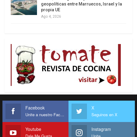
geopolíticas entre Marruecos, Israel y la
tasas negativas de crecimiento durante todo el
propia UE
2009 y 2010.
Ago 4, 2026
La caída en el crecimiento de la economía
nacional vino a poner de presente el papel no
superado del petróleo en toda la trama nacional.
La salud de la economía Venezolana está
Facebook
X
inexorablemente atada a los precios
Unite a nuestro Facebook
Seguinos en X
internacionales del petróleo, ni la estrategia de
industrialización del 70, ni la estrategia industrial
Youtube
Instagram
Dale Me Gusta
Unite
y agroalimentaria del ciclo Bolivariano ha logrado