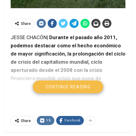
Share
JESSE CHACÓN|
Durante el pasado año 2011,
podemos destacar como el hecho económico
de mayor significación, la prolongación del ciclo
de crisis del capitalismo mundial, ciclo
aperturado desde el 2008 con la crisis
financiera mundial, crisis que pone de
presente, como la austeridad, transparencia y
CONTINUE READING
ética pregonada por el capitalismo, se predica
pero no se aplica para ellos.
VK
Facebook
Share