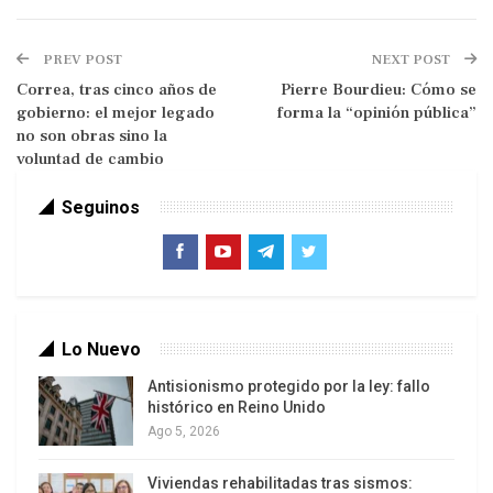
PREV POST
NEXT POST
Correa, tras cinco años de
Pierre Bourdieu: Cómo se
gobierno: el mejor legado
forma la “opinión pública”
no son obras sino la
Desde el 2008, estallaron en sus manos las más
voluntad de cambio
vergonzosas estafas y fabulaciones contables en
los bancos más importantes del mundo, las
Seguinos
cuales vinieron a mostrar que el capitalismo
financiero se ha emparentado definitivamente con
prácticas gansteriles de estafa y robo descarado
a los ahorristas; tambien quedó en evidencia que
el estado capitalista siempre está presto para
Lo Nuevo
salvar al gran capital, mientras impone austeridad,
Antisionismo protegido por la ley: fallo
recorte salarial, desmonte de pensiones y
histórico en Reino Unido
Ago 5, 2026
reducción del gasto social para los ciudadanos.
Viviendas rehabilitadas tras sismos:
En el marco de esta misma crisis, dos hechos