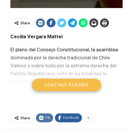
Share
Cecilia Vergara Mattei
El pleno del Consejo Constitucional, la asamblea
dominada por la derecha tradicional de Chile
Vamos y sobre todo por la extrema derecha del
Partido Republicano, votó en su totalidad la
propuesta de nueva Constitución para Chile,
CONTINUE READING
proceso que finalizará con el plebiscito de salida
programado para el próximo 17 de diciembre.
Con un contundente respaldo de 33 votos a favor,
VK
Facebook
17 votos en contra y ninguna abstención, la
Share
aprobación del texto constitucional marca el fin