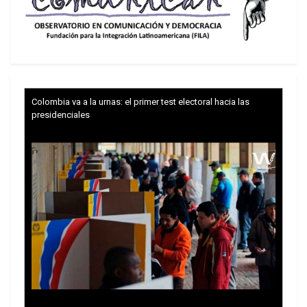
Beatriz Hevia, presidenta del Consejo Constitucional
Colombia va a la urnas: el primer test electoral hacia las
presidenciales
El texto que se someterá a la voluntad ciudadana
a fines de este año -que acomoda más “desde la
centroderecha a la derecha”, según admitió el jefe
de bancada de los consejeros republicanos, Luis
Silva– consta de 182 páginas, 17 capítulos, 216
artículos y 62 disposiciones transitorias. Incluye
51 mil 352 palabras, con “República”,
“Constitución”, “Presidente”, “Estado” y “Chile”
entre las más mencionadas.
El documento comienza recordando que su