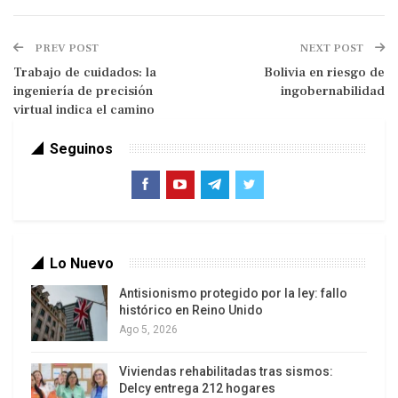
de los 80 días de labor del órgano redactor y abre
las puertas a un nuevo marco legal que refleje las
PREV POST
NEXT POST
aspiraciones y valores de la sociedad chilena.
Trabajo de cuidados: la
Bolivia en riesgo de
ingeniería de precisión
ingobernabilidad
virtual indica el camino
Seguinos
Lo Nuevo
Antisionismo protegido por la ley: fallo
Este logro representa el resultado de un arduo
histórico en Reino Unido
Ago 5, 2026
trabajo que ha cobrado vida desde el estallido
popular de octubre de 2019, un movimiento que
Viviendas rehabilitadas tras sismos:
ha impulsado dos procesos constitucionales en
Delcy entrega 212 hogares