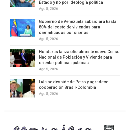
Estado y no por ideología política
El escándalo del combustible atribuido a un grupo
Ago 5, 2026
político empresarial que ocupa ministerios y
Gobierno de Venezuela subsidiará hasta
cargos ejecutivos en las entidades estatales,
80% del costo de viviendas para
fueron los responsables de adquirir con
damnificados por sismos
Ago 5, 2026
sobreprecios y mala calidad la “gasolina basura”
que ocasionó el deterioro de miles de motores de
Honduras lanza oficialmente nuevo Censo
las movilidades en el país. Originalmente se
Nacional de Población y Vivienda para
orientar políticas públicas
intentó apuntar como un ejemplo típico de mal
Ago 5, 2026
servicio, a la institucionalidad estatal (YPFB).
Lula se despide de Petro y agradece
cooperación Brasil-Colombia
Ago 5, 2026