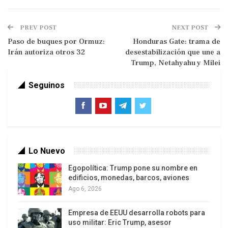
sociales y cuestionamientos políticos.
Atribuir el actual conflicto en Bolivia y la mala
PREV POST
NEXT POST
gestión gubernamental a dirigentes opositores
Paso de buques por Ormuz:
Honduras Gate: trama de
Irán autoriza otros 32
desestabilización que une a
insertos en el aparato estatal, a vándalos
Trump, Netahyahu y Milei
disfrazados de indígenas ponchos rojos o a
lineamientos emitidos por el expresidente Evo
Seguinos
Morales, es ignorar la magnitud de la crisis y
analizar con simplismo la complejidad de nuestra
diversidad y realidad social.
Lo Nuevo
Egopolítica: Trump pone su nombre en
edificios, monedas, barcos, aviones
Ago 6, 2026
Empresa de EEUU desarrolla robots para
uso militar: Eric Trump, asesor