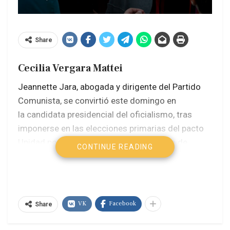
Share
Cecilia Vergara Mattei
Jeannette Jara, abogada y dirigente del Partido
Comunista, se convirtió este domingo en
la candidata presidencial del oficialismo, tras
imponerse en las elecciones primarias del pacto
Unidad por Chile, que fepalda el gobierno de
CONTINUE READING
Gabriel Boric, marcada por una participación
baja — 300.000 votos menos que en la primaria
entre Boric y Daniel Jadue en 2021—,donde la
izquierda y centroizquierda chilena buscaban una
VK
Facebook
Share
nueva unidad.
En segundo lugar quedó la candidata del