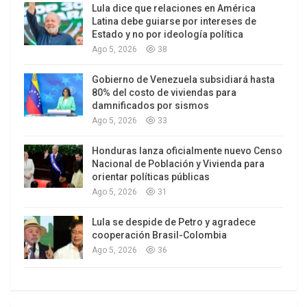
Lula dice que relaciones en América
encuestas, si la derecha y la extrema derecha se
Latina debe guiarse por intereses de
unen -en noviembre o en diciembre, en una
Estado y no por ideología política
eventual segunda vuelta- superarían a toda la
Ago 5, 2026
38
coalición gobernante unida. Por eso, de ahora en
Gobierno de Venezuela subsidiará hasta
más, es clave que la dirigenta comunista
80% del costo de viviendas para
comience a sumar apoyos, dentro y fuera del
damnificados por sismos
oficialismo.
Ago 5, 2026
33
Honduras lanza oficialmente nuevo Censo
Ante la contundencia de los resultados,
T
ohá, la
Nacional de Población y Vivienda para
otra dirigenta que los sondeos describían como
orientar políticas públicas
favorita junto con Jara, reconoció la derrota, aún
Ago 5, 2026
31
antes que se completara el escrutinio. “Son
Lula se despide de Petro y agradece
resultados tristes, decepcionantes, no es lo que
cooperación Brasil-Colombia
esperábamos”
, aseguró. Pese a su visible
Ago 5, 2026
36
decepción, la socialdemócrata fue clara al
ratificar que la coalición sigue unida y que apoyará
a Jara como candidata presidencial oficialista en