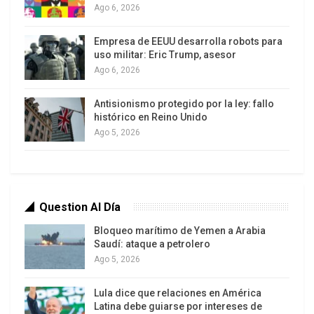
La reunión de Catar es crucial para que la
Ago 6, 2026
Coalición Nacional de Siria afiance su liderazgo,
Empresa de EEUU desarrolla robots para
en medio de preocupaciones de Washington
uso militar: Eric Trump, asesor
sobre la falta de cohesión y dirección en filas de
Ago 6, 2026
la oposición a Asad, dijo la fuente, que solicitó
conservar el anonimato.
Antisionismo protegido por la ley: fallo
histórico en Reino Unido
Ago 5, 2026
Question Al Día
Bloqueo marítimo de Yemen a Arabia
Saudí: ataque a petrolero
Ago 5, 2026
Lula dice que relaciones en América
Latina debe guiarse por intereses de