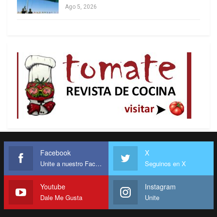
Ago 5, 2026
Facebook
X
Unite a nuestro Facebook
Seguinos en X
Youtube
Instagram
Dale Me Gusta
Unite