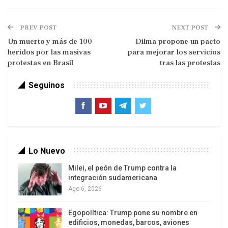
Asad desafió las advertencias de no utilizar
armas químicas, pero el presidente Barack Obama
PREV POST
NEXT POST
mantiene la cautela, antes de comprometerse en
Un muerto y más de 100
Dilma propone un pacto
un conflicto crecientemente sectario que ha
heridos por las masivas
para mejorar los servicios
llegado a cobrar casi 100.000 vidas.
protestas en Brasil
tras las protestas
«La meta de la reunión es ser muy concretos
Seguinos
sobre la importancia de cada tipo de asistencia
que brindan los 11 países … a fin de que sea
totalmente coordinada y pase sólo a través de la
coalición opositora siria», dijo un alto funcionario
del gobierno estadounidense.
Lo Nuevo
Milei, el peón de Trump contra la
En el grupo «Amigos de Siria» participan Jordania,
integración sudamericana
Egipto, Qatar, Arabia Saudí, Emiratos Árabes
Ago 6, 2026
Unidos, Turquía, Estados Unidos, Reino Unido,
Francia, Italia y Alemania.
Egopolítica: Trump pone su nombre en
edificios, monedas, barcos, aviones