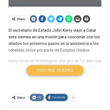
Share
El secretario de Estado John Kerry viajó a Catar
este viernes en una misión para coordinar con los
aliados los próximos pasos en la asistencia a los
rebeldes sirios por parte de Estados Unidos.
Kerry inició en Washington una gira de 12 días que
incluirá reuniones con su aliado emergente India,
CONTINUE READING
una conferencia regional de Asia en Brunei y su
último intento de reactivar el proceso de paz en
Medio Oriente, informó AFP.
VK
Facebook
Estados Unidos se ha comprometido a reforzar el
Share
apoyo a los rebeldes después de declarar que