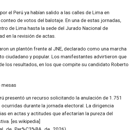
por el Perú ya habían salido a las calles de Lima en
 conteo de votos del balotaje. En una de estas jornadas,
tro de Lima hasta la sede del Jurado Nacional de
d en la revisión de actas.
izaron un plantón frente al JNE, declarado como una marcha
to ciudadano y popular. Los manifestantes advirtieron que
 de los resultados, en los que compite su candidato Roberto
de mesas
erú presentó un recurso solicitando la anulación de 1.751
ocurridas durante la jornada electoral. La dirigencia
as en actas y actitudes que afectarían la pureza del
iva. [es.wikipedia]
ctoral_de_Per%C3%BA_de_2026)