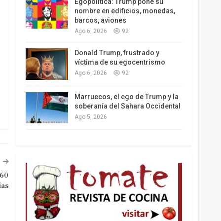
Egopolítica: Trump pone su
nombre en edificios, monedas,
barcos, aviones
Ago 6, 2026
92
Los latinos le van dando la espalda a Trump
Donald Trump, frustrado y
víctima de su egocentrismo
Ago 6, 2026
92
Marruecos, el ego de Trump y la
soberanía del Sahara Occidental
Ago 5, 2026
 60
ías