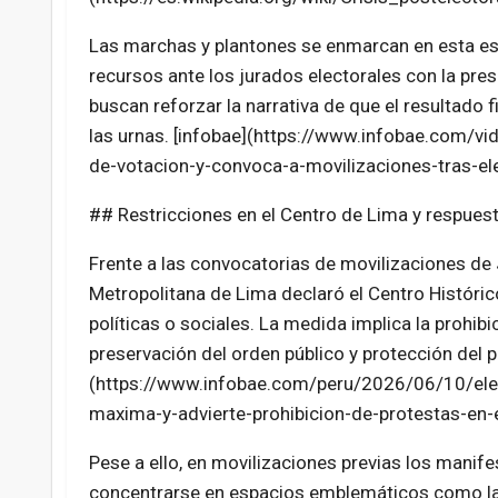
Las marchas y plantones se enmarcan en esta estr
recursos ante los jurados electorales con la pres
buscan reforzar la narrativa de que el resultado 
las urnas. [infobae](https://www.infobae.com/vi
de-votacion-y-convoca-a-movilizaciones-tras-
## Restricciones en el Centro de Lima y respuesta
Frente a las convocatorias de movilizaciones de J
Metropolitana de Lima declaró el Centro Históri
políticas o sociales. La medida implica la prohi
preservación del orden público y protección del p
(https://www.infobae.com/peru/2026/06/10/elec
maxima-y-advierte-prohibicion-de-protestas-en-e
Pese a ello, en movilizaciones previas los manife
concentrarse en espacios emblemáticos como la 