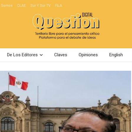
s Somos
CLAE
Sur Y Sur TV
FILA
De Los Editores
Claves
Opiniones
English