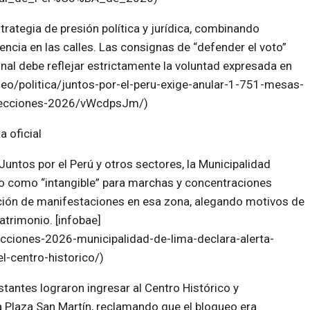
ategia de presión política y jurídica, combinando
encia en las calles. Las consignas de “defender el voto”
final debe reflejar estrictamente la voluntad expresada en
deo/politica/juntos-por-el-peru-exige-anular-1-751-mesas-
elecciones-2026/vWcdpsJm/)
 oficial
untos por el Perú y otros sectores, la Municipalidad
co como “intangible” para marchas y concentraciones
bición de manifestaciones en esa zona, alegando motivos de
atrimonio. [infobae]
ciones-2026-municipalidad-de-lima-declara-alerta-
l-centro-historico/)
stantes lograron ingresar al Centro Histórico y
Plaza San Martín, reclamando que el bloqueo era