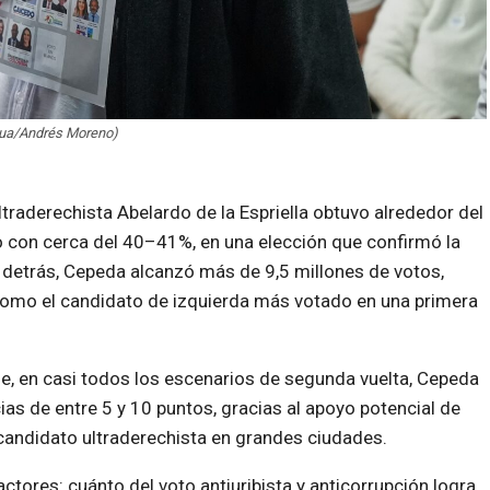
hua/Andrés Moreno)
ltraderechista Abelardo de la Espriella obtuvo alrededor del
con cerca del 40–41%, en una elección que confirmó la
 detrás, Cepeda alcanzó más de 9,5 millones de votos,
como el candidato de izquierda más votado en una primera
e, en casi todos los escenarios de segunda vuelta, Cepeda
ncias de entre 5 y 10 puntos, gracias al apoyo potencial de
 candidato ultraderechista en grandes ciudades.
ctores: cuánto del voto antiuribista y anticorrupción logra