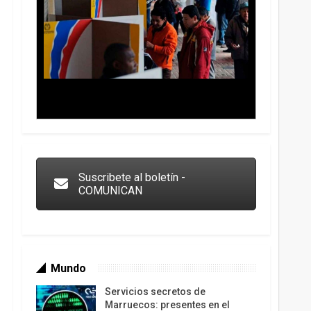
Trump y las drogas: la viga en los propios ojos
Suscribete al boletín -
COMUNICAN
Mundo
Servicios secretos de
Los latinos le van dando la espalda a Trump
Marruecos: presentes en el