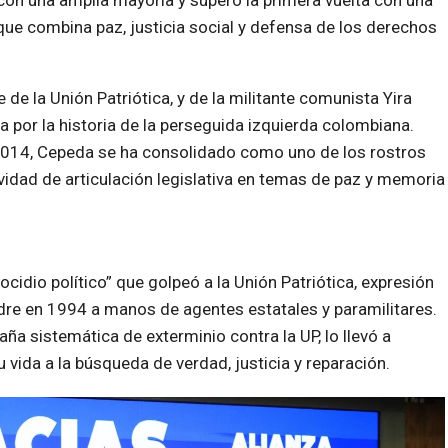
 con una amplia mayoría y superó la primera vuelta con una
ue combina paz, justicia social y defensa de los derechos
de la Unión Patriótica, y de la militante comunista Yira
por la historia de la perseguida izquierda colombiana.
2014, Cepeda se ha consolidado como uno de los rostros
ividad de articulación legislativa en temas de paz y memoria
idio político” que golpeó a la Unión Patriótica, expresión
adre en 1994 a manos de agentes estatales y paramilitares.
 sistemática de exterminio contra la UP, lo llevó a
u vida a la búsqueda de verdad, justicia y reparación.