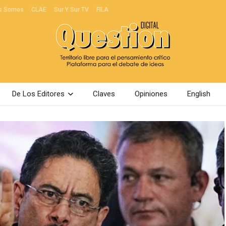
s Somos
CLAE
Sur Y Sur TV
FILA
De Los Editores
Claves
Opiniones
English