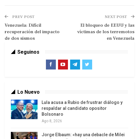
magnitud y la naturaleza “sistemática” de las
operaciones militares de Tel Aviv que “continúan
PREV POST
NEXT POST
provocando muertes, lesiones y traumas a un
Venezuela: Difícil
El bloqueo de EEUU y las
nivel sin precedente”.
recuperación del impacto
víctimas de los terremotos
de dos sismos
en Venezuela
Srinivasan Muralidhar, presidente de la comisión,
afirmó en un comunicado que “al apuntar contra
Seguinos
niños, Israel ataca la capacidad del pueblo
palestino de existir y de determinar su futuro”.
Lo Nuevo
El equipo subrayó que encontró pruebas acerca de
Lula acusa a Rubio de frustrar diálogo y
que “las fuerzas de seguridad israelíes apuntaron
respaldar al candidato opositor
Bolsonaro
y mataron deliberadamente a niños palestinos”, lo
Ago 8, 2026
que consideró un factor clave para establecer el
“intento genocida por parte de las autoridades y
Jorge Elbaum: «hay una debacle de Milei