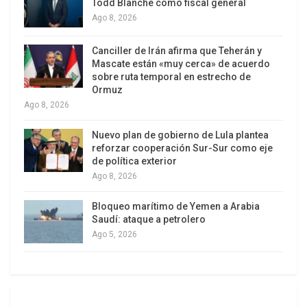
Todd Blanche como fiscal general
destrucción de su salud, educación y desarrollo
Ago 8, 2026
es irreversible”, advirtió.
Canciller de Irán afirma que Teherán y
La comisión denunció los ataques selectivos
Mascate están «muy cerca» de acuerdo
contra los servicios de neonatología y maternidad
sobre ruta temporal en estrecho de
Ormuz
por parte de las fuerzas israelíes, lo que ha
Ago 8, 2026
derivado en un aumento de los abortos
espontáneos y las malformaciones congénitas,
Nuevo plan de gobierno de Lula plantea
reforzar cooperación Sur-Sur como eje
con efectos duraderos en “la continuidad de la
de política exterior
población”.
Ago 8, 2026
Bloqueo marítimo de Yemen a Arabia
Saudí: ataque a petrolero
Ago 5, 2026