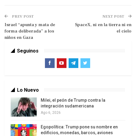
Pero esta fecha tendrá, a partir de 2026 otra
carga histórica. A la batalla de Carabobo y a los
PREV POST
NEXT POST
tambores de San Juan se suma el peor doblete
Israel “apunta y mata de
SpaceX, ni en la tierra ni en
sísmico que haya vivido Venezuela: dos sismos
forma deliberada” a los
el cielo
consecutivos, 7.2 y 7.5, sacudieron el centro-
niños en Gaza
norte del país en cuestión de segundos,
Seguinos
sumándose al criminal bloqueo estadounidense.
Lo Nuevo
Milei, el peón de Trump contra la
integración sudamericana
Ago 6, 2026
Egopolítica: Trump pone su nombre en
Pero en medio de esta tragedia y el dolor, es
edificios, monedas, barcos, aviones