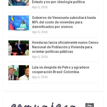
Estado y no por ideología política
Islas Vírgenes de Estados Unidos.
Ago 5, 2026
Sabiéndose culpable, Estados Unidos ha
Gobierno de Venezuela subsidiará hasta
suspendido sanciones a su país tutelado, ha
80% del costo de viviendas para
damnificados por sismos
ofrecido 150 millones de dólares en ayuda y ha
Ago 5, 2026
movilizado barcos y aviones militares, entre otras
medidas tras el desastre, en un país donde las ya
Honduras lanza oficialmente nuevo Censo
debilitadas infraestructuras médicas y su
Nacional de Población y Vivienda para
orientar políticas públicas
escasez de recursos se ponen a prueba ante la
Ago 5, 2026
descomunal emergencia sanitaria que supone un
potente terremoto de magnitud 7,2 seguido
Lula se despide de Petro y agradece
cooperación Brasil-Colombia
apenas 39 segundos después por otro aún mayor,
Ago 5, 2026
de intensidad 7,5.