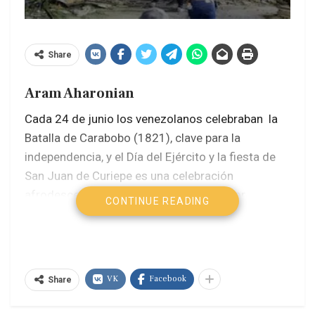
Share
Aram Aharonian
Cada 24 de junio los venezolanos celebraban la
Batalla de Carabobo (1821), clave para la
independencia, y el Día del Ejército y la fiesta de
San Juan de Curiepe es una celebración
afrodescendiente que se realiza a tambor
CONTINUE READING
batiente en el pueblo de Curiepe, en el Estado
Miranda, donde se venera a la imagen de San Juan
Bautista, con una serie de rituales de música y
danza desde la medianoche del 23 hasta la tarde
VK
Facebook
Share
del 25 de junio de cada año.