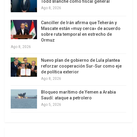
Todd Blanche como fiscal general
Ago 8, 2026
Desde el comienzo de la agresión sionista, Irán ha
denunciado la complicidad de Estados Unidos y
Canciller de Irán afirma que Teherán y
Occidente con el régimen israelí, un hecho que
Mascate están «muy cerca» de acuerdo
sobre ruta temporal en estrecho de
aumenta exponencialmente la impunidad de Tel
Ormuz
Aviv.
Ago 8, 2026
El portavoz del Ministerio de Asuntos Exteriores
Nuevo plan de gobierno de Lula plantea
reforzar cooperación Sur-Sur como eje
de Irán declaró que, tras las agresiones militares
de política exterior
de Israel con el apoyo de Estados Unidos, el
Ago 8, 2026
diálogo ha dejado de tener sentido.
Bloqueo marítimo de Yemen a Arabia
El diplomático ha resaltado la importancia de no
Saudí: ataque a petrolero
“olvidar los crímenes de Gaza y Cisjordania
Ago 5, 2026
debido a otra agresión. Las tierras de los países
islámicos aún están bajo la ocupación del
régimen sionista”, ha enfatizado.