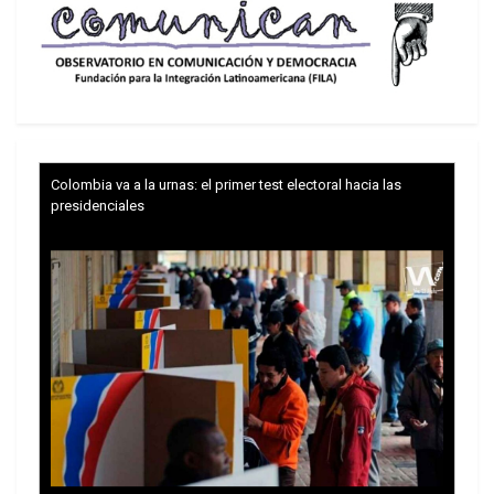
El diplomático iraní ha señalado que los ataques
del régimen sionista a zonas residenciales e
instalaciones nucleares pacíficas, incluida la
planta de Natanz en Isfahán (centro de Irán),
“violan rotundamente todas las normas y reglas
internacionales”.
Colombia va a la urnas: el primer test electoral hacia las
presidenciales
224 mártires dejan las agresiones de Israel
contra Irán
Las agresiones israelíes, iniciadas la madrugada
del viernes, han dañado algunos centros militares,
instalaciones nucleares y zonas residenciales, y
causado la muerte de al menos 224 personas,
muchas de ellas mujeres y niños.
El portavoz advirtió que la responsabilidad de las
consecuencias de esta decisión recae sobre sus