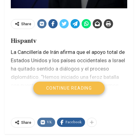
Share
Hispantv
La Cancillería de Irán afirma que el apoyo total de
Estados Unidos y los países occidentales a Israel
ha quitado sentido a diálogos y el proceso
diplomático. “Hemos iniciado una feroz batalla
con nuestras propias fuerzas y continuaremos
CONTINUE READING
con firmeza. Nuestra respuesta a este régimen
(de Israel) es la legítima defensa, conforme al
derecho internacional, la razón y la lógica
humanas”, ha declarado Esmail Baqai, portavoz
VK
Facebook
Share
del Ministerio de Asuntos Exteriores de Irán.