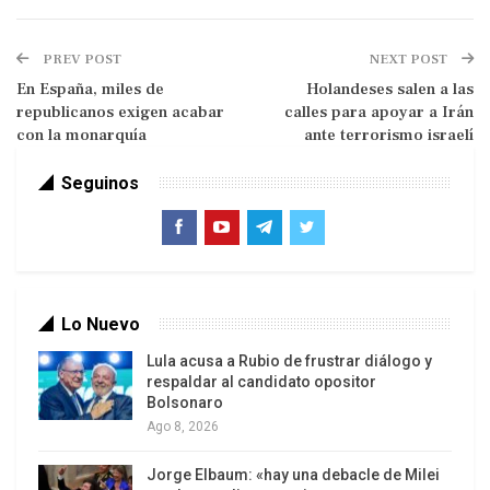
Francia, Alemania y Reino Unido ofrecen
reanudar negociación nuclear con Irán
PREV POST
NEXT POST
Netanyahu reconoce el poder militar iraní
En España, miles de
Holandeses salen a las
tras ataque en Bat Yam
republicanos exigen acabar
calles para apoyar a Irán
Francia, Alemania y Reino Unido ofrecen
con la monarquía
ante terrorismo israelí
reanudar negociación nuclear con Irán
Seguinos
El vocero ha hecho estas declaraciones este
lunes, el cuarto día consecutivo en que Irán se
defiende contra una agresión abierta del régimen
de ocupación más despiadado, tal como ha dicho
Baqai.
Lo Nuevo
Lula acusa a Rubio de frustrar diálogo y
Ha asegurado asimismo que todos los países que
respaldar al candidato opositor
apoyan al régimen sionista o intentan justificarlo
Bolsonaro
Ago 8, 2026
son cómplices de sus crímenes, y permanecerán
en la memoria de los iraníes y de los pueblos de la
Jorge Elbaum: «hay una debacle de Milei
región.