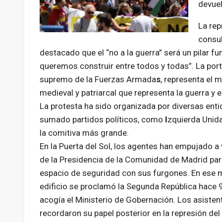
devuel
La re
consul
destacado que el “no a la guerra” será un pilar f
queremos construir entre todos y todas”. La por
supremo de la
Fuerzas Armada
s
, representa el 
medieval y patriarcal que representa la guerra y e
La protesta ha sido organizada por diversas enti
sumado partidos políticos, como
I
zquierda Unid
la comitiva más grande.
En la Puerta del Sol, los agentes han empujado a
de
la Presidencia de la Comunidad de Madrid par
espacio de seguridad con sus furgones. En ese 
edificio se proclamó la Segunda República hace 
acogía el Ministerio de Gobernación. Los asiste
recordaron su papel posterior en la represión de