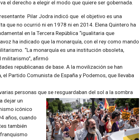
va el derecho a elegir el modo que quiere ser gobernada.
presentante
Pilar Jodra
indicó que el objetivo es una
ta que no ocurrió ni en 1978 ni en 2014. Elena Quintero ha
undamental en la
Tercera República
“igualitaria que
tavoz ha indicado que la monarquía, con el rey como mando
militarismo. “La monarquía es una institución obsoleta,
l militarismo”, afirmó
dades republicanas de base. A la movilización se han
a
, el
Partido Comunista de España
y
Podemos
, que llevaba
 varias personas que se resguardaban del sol a la sombra
a dejar un
mismo icónico
94 años, cuando
ntes también
l franquismo