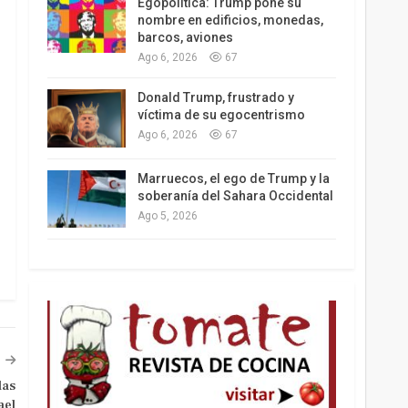
Egopolítica: Trump pone su
nombre en edificios, monedas,
barcos, aviones
Ago 6, 2026
67
Los latinos le van dando la espalda a Trump
Donald Trump, frustrado y
víctima de su egocentrismo
Ago 6, 2026
67
Marruecos, el ego de Trump y la
soberanía del Sahara Occidental
Ago 5, 2026
las
ael