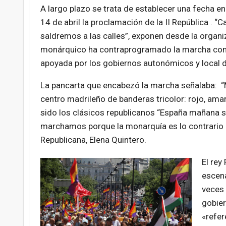
A largo plazo se trata de establecer una fecha en
14 de abril la proclamación de la II República . 
saldremos a las calles”, exponen desde la organi
monárquico ha contraprogramado la marcha con u
apoyada por los gobiernos autonómicos y local d
La pancarta que encabezó la marcha señalaba: “M
centro madrileño de banderas tricolor: rojo, ama
sido los clásicos republicanos “España mañana se
marchamos porque la monarquía es lo contrario d
Republicana, Elena Quintero.
El rey
escena
veces 
gobier
«refer