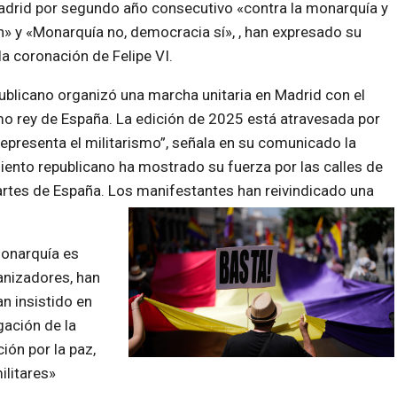
adrid por segundo año consecutivo «contra la monarquía y
n» y «Monarquía no, democracia sí», , han expresado su
la coronación de Felipe VI.
blicano organizó una marcha unitaria en Madrid con el
mo rey de España. La edición de 2025 está atravesada por
representa el militarismo”, señala en su comunicado la
iento republicano ha mostrado su fuerza por las calles de
artes de España. Los manifestantes han reivindicado una
monarquía es
anizadores, han
n insistido en
ación de la
ión por la paz,
ilitares»