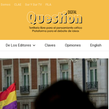
s Somos
CLAE
Sur Y Sur TV
FILA
De Los Editores
Claves
Opiniones
English