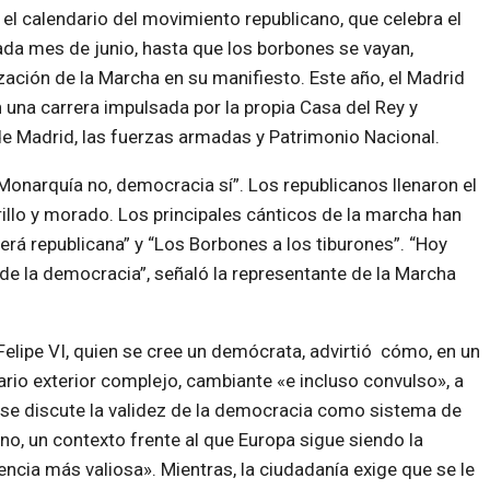
 el calendario del movimiento republicano, que celebra el
“Cada mes de junio, hasta que los borbones se vayan,
zación de la Marcha en su manifiesto. Este año, el Madrid
na carrera impulsada por la propia Casa del Rey y
e Madrid, las fuerzas armadas y Patrimonio Nacional.
onarquía no, democracia sí”. Los republicanos llenaron el
rillo y morado. Los principales cánticos de la marcha han
rá republicana” y “Los Borbones a los tiburones”. “Hoy
e la democracia”, señaló la representante de la Marcha
 Felipe VI, quien se cree un demócrata, advirtió cómo, en un
rio exterior complejo, cambiante «e incluso convulso», a
se discute la validez de la democracia como sistema de
no, un contexto frente al que Europa sigue siendo la
encia más valiosa». Mientras, la ciudadanía exige que se le