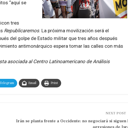
tos “aquí se
i
con tres
as
Republicaremos
.
La próxima movilización será el
ués del golpe de Estado militar que tres años después
movimiento antimonárquico espera tomar las calles con más
ista asociada al Centro Latinoamericano de Análisis
Telegram
Email
Print
NEXT POST
Irán se planta frente a Occidente: no negociará si siguen 
agresiones de Isr