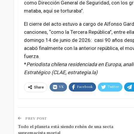
como Dirección General de Seguridad, con los gri
mataba, aquí se torturaba”.
El cierre del acto estuvo a cargo de
Alfonso Gard
canciones, “como la Tercera República”, entre ell
domingo 14 de junio de 2026: casi 90 años desp
acabó finalmente con la anterior república, el 
fuerza.
*
Periodista chilena residenciada en Europa, anal
Estratégico (CLAE, estrategia.la)
VK
Facebook
Twitter
Share
PREV POST
Todo el planeta está siendo rehén de una secta
supremacista mortal