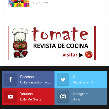
Ago 6, 2026
Facebook
X
Unite a nuestro Facebook
Seguinos en X
Youtube
Instagram
Dale Me Gusta
Unite