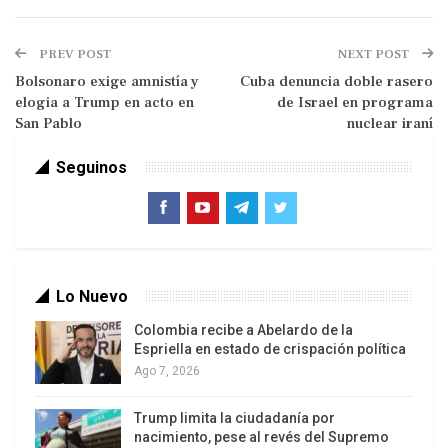
El portavoz del Poder Judicial de Irán, Asghar
Yahangir, ha indicado este lunes que, según el
PREV POST
NEXT POST
último informe forense sobre la guerra de 12
Bolsonaro exige amnistía y
Cuba denuncia doble rasero
elogia a Trump en acto en
de Israel en programa
años librada por Israel contra el país persa, el
San Pablo
nuclear iraní
enemigo sionista, con la colaboración de Estados
Unidos, ha derramado la sangre de unos 1000
Seguinos
ciudadanos iraníes.
“Durante la guerra de 12 días librada por el
régimen sionista contra nuestro país, se han
identificado hasta ahora 935 mártires”, ha
Lo Nuevo
informado.
Colombia recibe a Abelardo de la
Espriella en estado de crispación política
Según el portavoz judicial, entre los mártires se
Ago 7, 2026
encuentran 38 niños y 102 mujeres, algunas de
las cuales estaban embarazadas.
Trump limita la ciudadanía por
nacimiento, pese al revés del Supremo