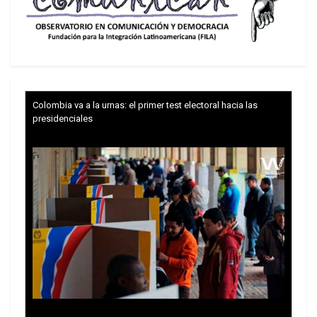
condenada contra el país persa, en la que fueron
asesinados varios altos comandantes militares,
destacados científicos nucleares y muchos
civiles.
Más de una semana después, el 21 de junio,
Colombia va a la urnas: el primer test electoral hacia las
Estados Unidos se unió a esta ofensiva,
presidenciales
bombardeando tres instalaciones nucleares
iraníes. Estos ataques representaron una grave
violación de la Carta de las Naciones Unidas, del
derecho internacional humanitario y del Tratado
de No Proliferación Nuclear, del cual Irán es
signatario.
Irán respondió con oleadas de misiles y ataques
con drones que alcanzaron objetivos estratégicos
israelíes, incluidos en Tel Aviv y Haifa.