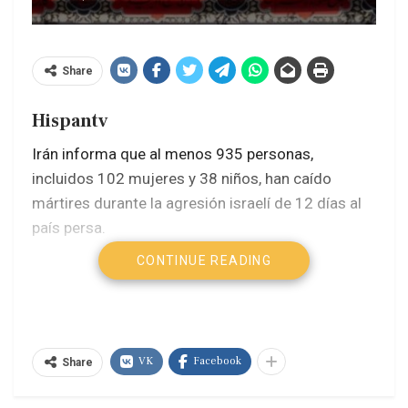
Share
Hispantv
Irán informa que al menos 935 personas,
incluidos 102 mujeres y 38 niños, han caído
mártires durante la agresión israelí de 12 días al
país persa.
CONTINUE READING
Irán: EEUU traicionó la diplomacia y el
curso de las negociaciones
Irán: Argentina está del lado equivocado
de la historia
VK
Facebook
Share
¿Cómo Israel malinterpretó a Irán y
desveló sus propias fallas existenciales?