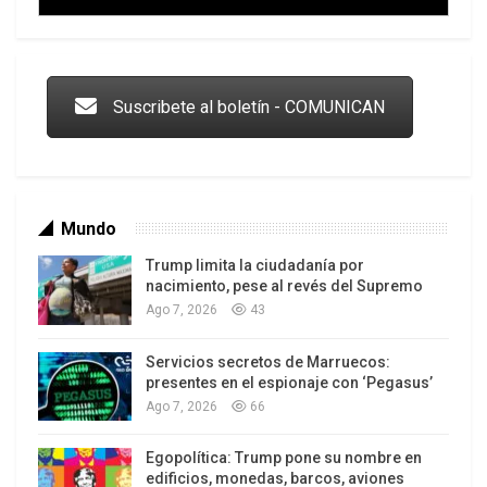
Además, las Fuerzas Armadas iraníes dispararon
Trump y las drogas: la viga en los propios ojos
misiles contra la base aérea estadounidense Al-
Udeid en Catar en repuesta a su agresión contra
los sitios nucleares del país.
Suscribete al boletín - COMUNICAN
La contraofensiva de Irán contra los agresores
les obligó a detener la agresión y declarar un alto
el fuego el 24 de junio.
Mundo
Trump limita la ciudadanía por
nacimiento, pese al revés del Supremo
Ago 7, 2026
43
Servicios secretos de Marruecos:
Los latinos le van dando la espalda a Trump
presentes en el espionaje con ‘Pegasus’
Ago 7, 2026
66
Egopolítica: Trump pone su nombre en
edificios, monedas, barcos, aviones