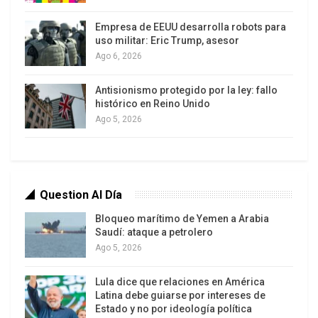
acciones de Estados Unidos e Israel la
Empresa de EEUU desarrolla robots para
destruyeron, y esto fue una verdadera traición a la
uso militar: Eric Trump, asesor
diplomacia (…) Realmente no se puede esperar
Ago 6, 2026
que un hecho así no tenga repercusiones en la
Antisionismo protegido por la ley: fallo
continuación de las conversaciones”, ha avisado.
histórico en Reino Unido
Ago 5, 2026
Irán dice que continuará el enriquecimiento de
uranio como un firmante del TNP, y enfatiza que
nunca se rendirá a las exigencias de Estados
Unidos.
Question Al Día
Preguntado por los periodistas, ¿qué puede hacer
Bloqueo marítimo de Yemen a Arabia
Saudí: ataque a petrolero
Washington para remediar esta situación?, el
Ago 5, 2026
portavoz Baqai ha asegurado que “depende de la
respuesta de EE.UU. (…) es su deber intentar
Lula dice que relaciones en América
restaurar la confianza de los iraníes”, aunque ha
Latina debe guiarse por intereses de
Estado y no por ideología política
recordado que las fluctuaciones y cambios