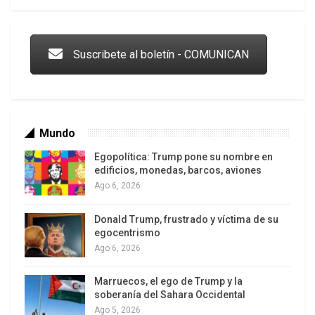
Trump y las drogas: la viga en los propios ojos
Suscribete al boletín - COMUNICAN
Mundo
Egopolítica: Trump pone su nombre en
edificios, monedas, barcos, aviones
Ago 6, 2026
Donald Trump, frustrado y víctima de su
Los latinos le van dando la espalda a Trump
egocentrismo
Ago 6, 2026
Marruecos, el ego de Trump y la
soberanía del Sahara Occidental
Ago 5, 2026