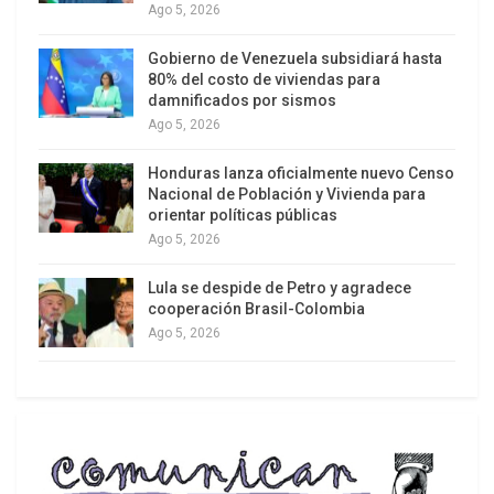
Ago 5, 2026
constantes en los últimos tres o cuatro meses se
han convertido en un patrón recurrente en el
Gobierno de Venezuela subsidiará hasta
comportamiento de Estados Unidos, por lo que no
80% del costo de viviendas para
damnificados por sismos
son en absoluto dignos de confianza ni
Ago 5, 2026
representan una base fiable.
Honduras lanza oficialmente nuevo Censo
Además, el vocero de la Cancillería persa ha
Nacional de Población y Vivienda para
advertido de que las declaraciones controvertidas
orientar políticas públicas
Ago 5, 2026
de las autoridades estadounidenses, incluido el
presidente Donald Trump, “deben interpretarse
Lula se despide de Petro y agradece
más bien como parte de maniobras psicológicas y
cooperación Brasil-Colombia
mediáticas, y no como propuestas serias de
Ago 5, 2026
diálogo o solución de conflictos”.