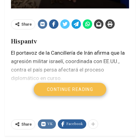
Share
Hispantv
El portavoz de la Cancillería de Irán afirma que la
agresión militar israelí, coordinada con EE.UU.,
contra el país persa afectará el proceso
diplomático en curso.
CONTINUE READING
Irán: Argentina está del lado equivocado
de la historia
¿Cómo Israel malinterpretó a Irán y
desveló sus propias fallas existenciales?
VK
Facebook
Share
Washington Post: conversaciones
contradicen éxito de EE.UU. en ataque a