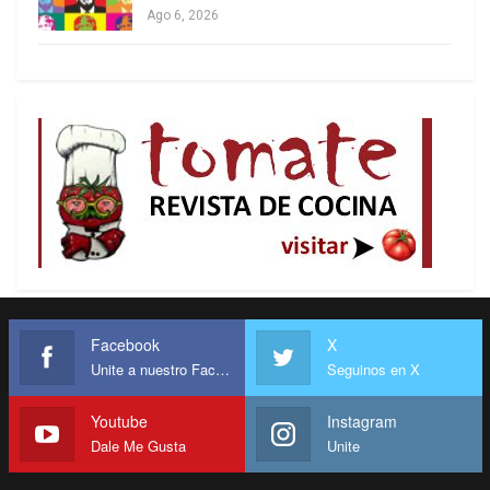
Ago 6, 2026
Facebook
X
Unite a nuestro Facebook
Seguinos en X
Youtube
Instagram
Dale Me Gusta
Unite