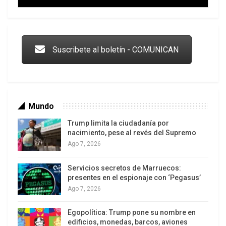
Trump y las drogas: la viga en los propios ojos
Suscribete al boletín - COMUNICAN
Mundo
Trump limita la ciudadanía por
nacimiento, pese al revés del Supremo
Ago 7, 2026
Servicios secretos de Marruecos:
Los latinos le van dando la espalda a Trump
presentes en el espionaje con ‘Pegasus’
Ago 7, 2026
Egopolítica: Trump pone su nombre en
edificios, monedas, barcos, aviones