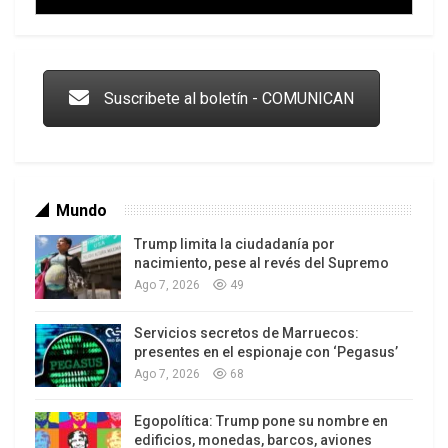
Trump y las drogas: la viga en los propios ojos
Suscribete al boletín - COMUNICAN
Mundo
Trump limita la ciudadanía por
nacimiento, pese al revés del Supremo
Ago 7, 2026
49
Servicios secretos de Marruecos:
Los latinos le van dando la espalda a Trump
presentes en el espionaje con ‘Pegasus’
Ago 7, 2026
68
Egopolítica: Trump pone su nombre en
edificios, monedas, barcos, aviones