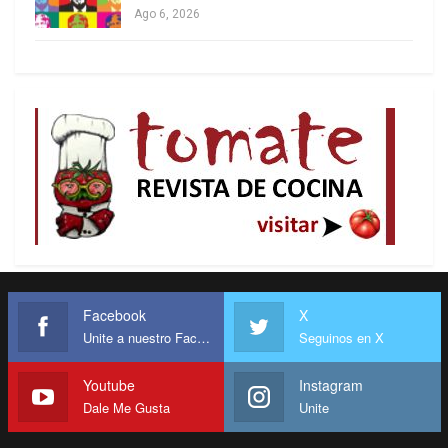
Ago 6, 2026
Facebook
X
Unite a nuestro Facebook
Seguinos en X
Youtube
Instagram
Dale Me Gusta
Unite