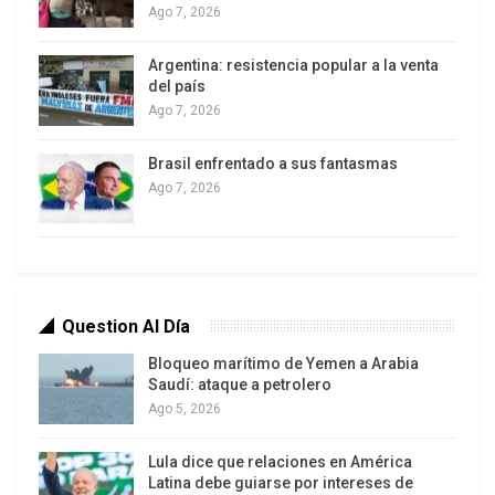
Ago 7, 2026
Defensa de Israel aseguraron haber destruido
aproximadamente el 30% de los lanzadores de
Argentina: resistencia popular a la venta
misiles balísticos iraníes y afirmaron que su
del país
Ago 7, 2026
objetivo es reducir significativamente la amenaza
en las próximas semanas
.
Brasil enfrentado a sus fantasmas
Ago 7, 2026
Question Al Día
Bloqueo marítimo de Yemen a Arabia
Saudí: ataque a petrolero
Ago 5, 2026
Lula dice que relaciones en América
Latina debe guiarse por intereses de