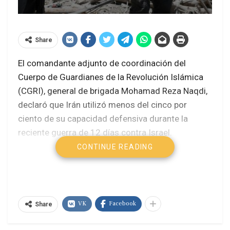
Share
El comandante adjunto de coordinación del
Cuerpo de Guardianes de la Revolución Islámica
(CGRI), general de brigada Mohamad Reza Naqdi,
declaró que Irán utilizó menos del cinco por
ciento de su capacidad defensiva durante la
reciente guerra de 12 días contra Israel.
CONTINUE READING
Haifa, clasificado como puerto de alto
riesgo tras ataques de Irán
Irán cierra puertas al OIEA tras
bombardeos de Estados Unidos
VK
Facebook
Share
Maduro premia a periodistas iraníes por
cobertura bajo ataque