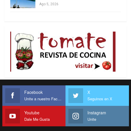
Ago 5, 2026
Facebook
X
Unite a nuestro Facebook
Seguinos en X
Youtube
Instagram
Dale Me Gusta
Unite