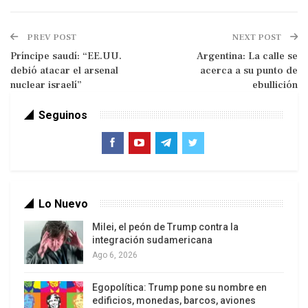
cobertura bajo ataque
Grossi: Tecnología nuclear iraní no puede
PREV POST
NEXT POST
ser destruida militarmente
Príncipe saudí: “EE.UU.
Argentina: La calle se
Irán responde con unidad en funeral
debió atacar el arsenal
acerca a su punto de
nuclear israelí”
masivo tras ataque israelí
ebullición
Araghchi responsabilizó al OIEA y a su director
Seguinos
general de la situación actual, calificando de “sin
sentido” la insistencia de Grossi en visitar los
sitios afectados bajo el pretexto de las
salvaguardias. El canciller iraní sugirió incluso que
Lo Nuevo
podría haber “intenciones malignas” detrás de la
solicitud del organismo
.
Milei, el peón de Trump contra la
integración sudamericana
Ago 6, 2026
El vicepresidente del Parlamento, Hamid Reza Haji
Babaei, precisó que la medida incluye la
Egopolítica: Trump pone su nombre en
prohibición de instalar cámaras de vigilancia del
edificios, monedas, barcos, aviones