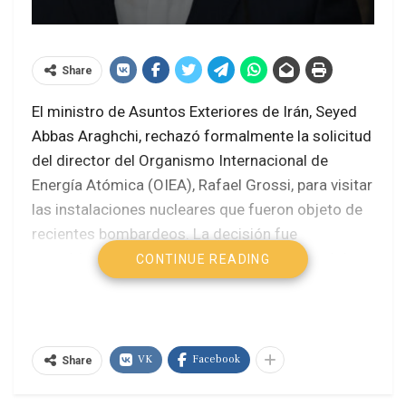
Share
El ministro de Asuntos Exteriores de Irán, Seyed
Abbas Araghchi, rechazó formalmente la solicitud
del director del Organismo Internacional de
Energía Atómica (OIEA), Rafael Grossi, para visitar
las instalaciones nucleares que fueron objeto de
recientes bombardeos. La decisión fue
respaldada por el Parlamento iraní, que aprobó por
CONTINUE READING
unanimidad suspender toda colaboración con el
organismo internacional hasta que se garantice la
seguridad de los centros nucleares y de los
científicos del país
.
VK
Facebook
Share
Maduro premia a periodistas iraníes por