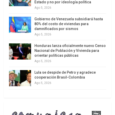
Estado y no por ideología política
internacionales no es el programa nuclear, sino el
Ago 5, 2026
pueblo iraní
.
Gobierno de Venezuela subsidiará hasta
80% del costo de viviendas para
damnificados por sismos
Ago 5, 2026
Honduras lanza oficialmente nuevo Censo
Nacional de Población y Vivienda para
orientar políticas públicas
Ago 5, 2026
Lula se despide de Petro y agradece
cooperación Brasil-Colombia
Ago 5, 2026