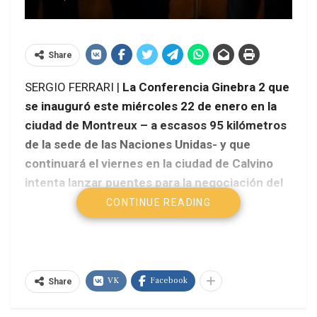
Share
SERGIO FERRARI |
La Conferencia Ginebra 2 que
se inauguró este miércoles 22 de enero en la
ciudad de Montreux – a escasos 95 kilómetros
de la sede de las Naciones Unidas- y que
continuará el viernes en la ciudad de Calvino
intenta lanzar puentes para la negociación del
conflicto sirio.
CONTINUE READING
VK
Facebook
Share