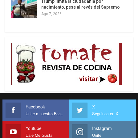
Trump limita la ciudadanía por
nacimiento, pese al revés del Supremo
Ago 7, 2026
Facebook
X
Unite a nuestro Facebook
Seguinos en X
Youtube
Instagram
Dale Me Gusta
Unite