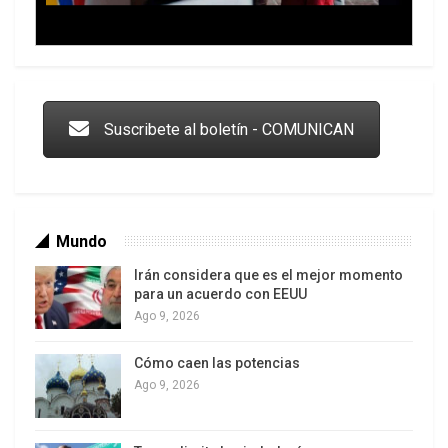
Trump y las drogas: la viga en los propios ojos
Suscribete al boletín - COMUNICAN
Mundo
Irán considera que es el mejor momento
para un acuerdo con EEUU
Ago 9, 2026
Cómo caen las potencias
Los latinos le van dando la espalda a Trump
Ago 9, 2026