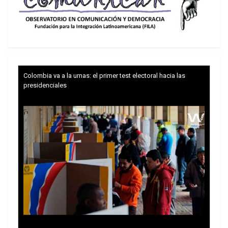
Colombia va a la urnas: el primer test electoral hacia las
presidenciales
Frente al panorama de quiebre de lazos
intrarregionales de acuerdo a los intereses de
Estados Unidos, de recolonización e imposición
de programas económicos y sociales a la medida
del capital trasnacional, y en medio de una ola de
sublevación contra las medidas neoliberales, el
rescate de la Celac reabre la posibilidad de pensar
y actuar juntos a los países latinoamericanos y
caribeños, en un foro donde no participan Estados
Unidos ni Canadá.