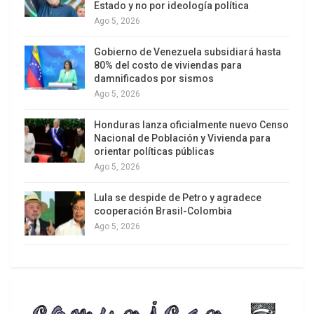
Estado y no por ideología política
sobre la resistencia a los antimicrobianos.
Ago 5, 2026
Uno de los proyectos más complejos tiene que
Gobierno de Venezuela subsidiará hasta
ver con la cooperación aeroespacial de forma de
80% del costo de viviendas para
enviar un satélite latinoamericano y caribeño al
damnificados por sismos
Ago 5, 2026
espacio en 2020. México propuso, asimismo, la
realización de un Foro Ministerial Celac-China, la
Honduras lanza oficialmente nuevo Censo
creación de un órgano de gobernabilidad y del
Nacional de Población y Vivienda para
orientar políticas públicas
Premio Celac contra la desigualdad y la pobreza,
Ago 5, 2026
además de la concertación política regional e
intervenciones conjuntas en los foros
Lula se despide de Petro y agradece
multilaterales.
cooperación Brasil-Colombia
Ago 5, 2026