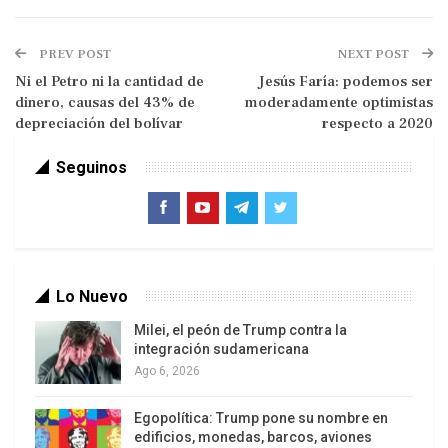
La sesión inaugural, en la que México asumió la
presidencia protémpore de la Celac para 2020,
PREV POST
NEXT POST
contó con la presencia de todos los organismos
Ni el Petro ni la cantidad de
Jesús Faría: podemos ser
dinero, causas del 43% de
moderadamente optimistas
de cooperación e integración de la región y la
depreciación del bolívar
respecto a 2020
ausencia de Brasil, del régimen de facto de Bolivia
y de dos países más que no pudieron llegar por
Seguinos
dificultades climatológicas.
El canciller mexicano Marcelo Ebrard señaló que
Lo Nuevo
“fue una reunión cordial, de mucho respeto”,
Milei, el peón de Trump contra la
centrada no en los temas políticos, “que ya son
integración sudamericana
discutidos en otros foros e instancias” sino en
Ago 6, 2026
aspectos concretos en los que hay acuerdo e
interés común. El hecho de poder reunirnos y
Egopolítica: Trump pone su nombre en
edificios, monedas, barcos, aviones
escucharnos, después de bastante tiempo sin