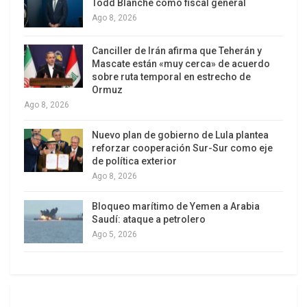
agravan ante las permanentes y crecientes
Todd Blanche como fiscal general
Ago 8, 2026
importaciones que desplazan la producción
nacional. Solo cuando se han desplomado los
Canciller de Irán afirma que Teherán y
precios del petróleo es que se ha planteado en
Mascate están «muy cerca» de acuerdo
serio el desarrollo de la agricultura y la industria.
sobre ruta temporal en estrecho de
Ormuz
En definitiva, importamos porque no producimos y
Ago 8, 2026
no producimos porque importamos. Salir de ese
Nuevo plan de gobierno de Lula plantea
círculo vicioso exige impulsar la industrialización
reforzar cooperación Sur-Sur como eje
socialista, en lugar de reeditar el fallido intento de
de política exterior
Ago 8, 2026
una industrialización basada en la explotación del
trabajo ajeno, el uso intensivo de materias primas
Bloqueo marítimo de Yemen a Arabia
y energía, la depredación del ambiente y los
Saudí: ataque a petrolero
desequilibrios territoriales. Se impone ahora
Ago 5, 2026
impulsar un nuevo tipo de industrialización
sustentado en diferentes formas de propiedad
social, nuevos principios para la justa