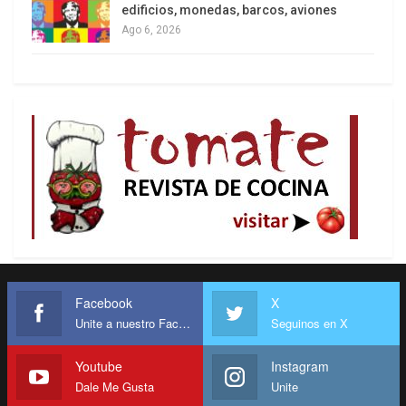
edificios, monedas, barcos, aviones
Ago 6, 2026
Facebook
X
Unite a nuestro Facebook
Seguinos en X
Youtube
Instagram
Dale Me Gusta
Unite