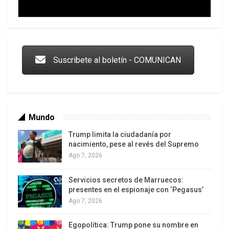
capaz de asegurar la producción de los bienes
que se requieren para satisfacer plenamente las
Trump y las drogas: la viga en los propios ojos
necesidades básicas y esenciales de la sociedad.
Suscribete al boletín - COMUNICAN
Mundo
Trump limita la ciudadanía por
nacimiento, pese al revés del Supremo
Ago 7, 2026
Servicios secretos de Marruecos:
Los latinos le van dando la espalda a Trump
presentes en el espionaje con ‘Pegasus’
Ago 7, 2026
Egopolítica: Trump pone su nombre en