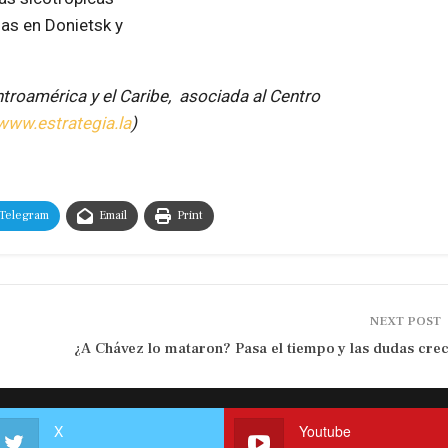
as en Donietsk y
ntroamérica y el Caribe, asociada al
Centro
www.estrategia.la
)
Telegram
Email
Print
NEXT POST
¿A Chávez lo mataron? Pasa el tiempo y las dudas cre
X
Youtube