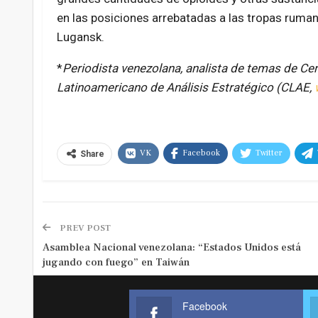
en las posiciones arrebatadas a las tropas ruman
Lugansk.
*
Periodista venezolana, analista de temas de Ce
Latinoamericano de Análisis Estratégico (CLAE,
VK
Facebook
Twitter
Share
PREV POST
Asamblea Nacional venezolana: “Estados Unidos está
jugando con fuego” en Taiwán
Facebook