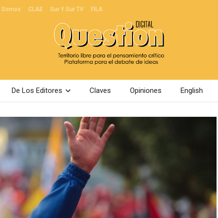
s Somos
CLAE
Sur Y Sur TV
FILA
De Los Editores
Claves
Opiniones
English