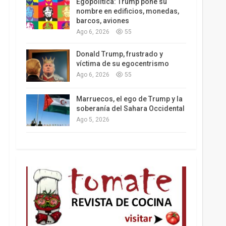
Egopolítica: Trump pone su
nombre en edificios, monedas,
barcos, aviones
Ago 6, 2026
55
Los latinos le van dando la espalda a Trump
Donald Trump, frustrado y
víctima de su egocentrismo
Ago 6, 2026
55
Marruecos, el ego de Trump y la
soberanía del Sahara Occidental
Ago 5, 2026