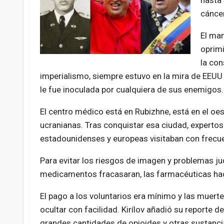
hasta 
cánce
El man
oprimi
la con
imperialismo, siempre estuvo en la mira de EEU
le fue inoculada por cualquiera de sus enemigos.
El centro médico está en Rubizhne, está en el oe
ucranianas. Tras conquistar esa ciudad, experto
estadounidenses y europeas visitaban con frecue
Para evitar los riesgos de imagen y problemas ju
medicamentos fracasaran, las farmacéuticas hac
El pago a los voluntarios era mínimo y las muert
ocultar con facilidad. Kirílov añadió su reporte d
grandes cantidades de opioides y otras sustanci