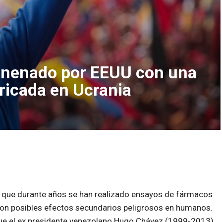
enenado por EEUU con una
ricada en Ucrania
e que durante años se han realizado ensayos de fármacos
con posibles efectos secundarios peligrosos en humanos.
que el ex presidente venezolano Hugo Chávez (1999-2013)