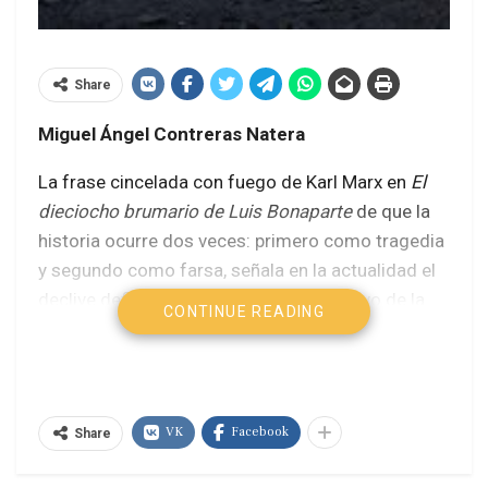
Share
Miguel Ángel Contreras Natera
La frase cincelada con fuego de Karl Marx en
El
dieciocho brumario de Luis Bonaparte
de que la
historia ocurre dos veces: primero como tragedia
y segundo como farsa, señala en la actualidad el
declive definitivo del contenido normativo de la
CONTINUE READING
Ilustración euroccidental. Más recientemente, la
entrevista para el Front Populaire que hace el
filósofo Michael Onfray al escritor Michel
Houellebecq publicada en francés en noviembre
VK
Facebook
Share
de 2022 titulada
¿El fin de Occidente?
se convirtió
en un documento canónico del contenido