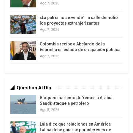
Ago 7, 2026
«La patria no se vende”: la calle demolió
los proyectos extranjerizantes
Ago 7, 2026
Colombia recibe a Abelardo de la
Como misioneros de una nueva era imperial la
Espriella en estado de crispación política
expansión estadounidense en Afganistán, Irak,
Ago 7, 2026
Libia y Siria indicaba el triunfo del mercado, la
democracia y la seguridad (securitización) a
escala planetaria. Este anuncio geopolítico
acompañado de bombas e invasiones fundaba, la
Question Al Día
subordinación de las políticas nacionales a los
Bloqueo marítimo de Yemen a Arabia
designios libertarios de la globalización neoliberal,
Saudí: ataque a petrolero
con el propósito de garantizar una unipolaridad
Ago 5, 2026
benigna.
Lula dice que relaciones en América
Latina debe guiarse por intereses de
En la actualidad, el desajuste catastrófico entre la