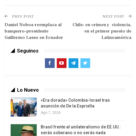
espiritual de esta interrogante civilizatoria.
PREV POST
NEXT POST
La amena conversación entre los escritores
Daniel Noboa reemplaza al
Chile: en crimen y violencia,
muestra que las premisas de emancipación
banquero-presidente
en el primer puesto de
europea no forman parte de las grandes
Guillermo Lasso en Ecuador
Latinoamérica
preocupaciones políticas y morales que guían el
diálogo, por el contrario, la renuncia a un proyecto
Seguinos
universalista liberador es la facticidad del nuevo
provincialismo euroccidental. En el pasado, el
tránsito intelectual, político y económico de
Francis Fukuyama con su célebre libro
El fin de la
Lo Nuevo
historia
a el texto
El choque de civilizaciones
de
Samuel Huntington, describía el programa tecno-
«Era dorada» Colombia-Israel tras
asunción de De la Espriella
político neoliberal y neoconservador del
Proyecto
Ago 7, 2026
para un Nuevo Siglo Americano
.
Brasil frente al unilateralismo de EE.UU.:
serás soberano o no serás nada