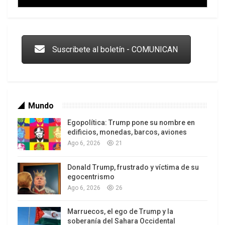
Trump y las drogas: la viga en los propios ojos
Suscribete al boletín - COMUNICAN
Mundo
Egopolítica: Trump pone su nombre en
edificios, monedas, barcos, aviones
Ago 6, 2026
21
Donald Trump, frustrado y víctima de su
Los latinos le van dando la espalda a Trump
egocentrismo
Ago 6, 2026
26
Marruecos, el ego de Trump y la
soberanía del Sahara Occidental