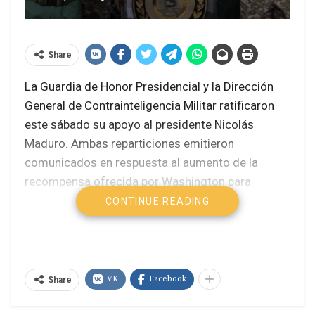
Share
La Guardia de Honor Presidencial y la Dirección
General de Contrainteligencia Militar ratificaron
este sábado su apoyo al presidente Nicolás
Maduro. Ambas reparticiones emitieron
comunicados en respuesta al aumento de la
recompensa ofrecida por Washington para
capturar al mandatario venezolano.
CONTINUE READING
Venezuela: Desmantelan galpón con
explosivos en Maturín: 8 detenidos
«Cortina de humo ridícula»: Venezuela
VK
Facebook
Share
responde a recompensa de EE.UU. por
Maduro