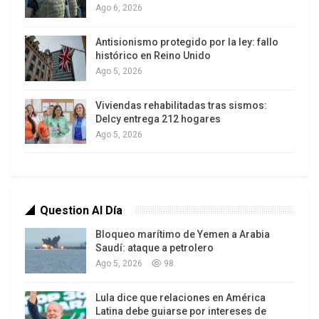
Ago 6, 2026
Antisionismo protegido por la ley: fallo
histórico en Reino Unido
Ago 5, 2026
Viviendas rehabilitadas tras sismos:
Delcy entrega 212 hogares
Ago 5, 2026
El ministro de Defensa, Vladimir Padrino López,
calificó de “bufonescas” las declaraciones del
gobierno estadounidense y reafirmó en cadena
Question Al Día
nacional el respaldo pleno al presidente.
Bloqueo marítimo de Yemen a Arabia
“Ratificamos en consecuencia la lealtad absoluta
Saudí: ataque a petrolero
y apoyo irrestricto a nuestro comandante en jefe”,
Ago 5, 2026
98
manifestó en el comunicado oficial.
Lula dice que relaciones en América
Las autoridades venezolanas aseguran que
Latina debe guiarse por intereses de