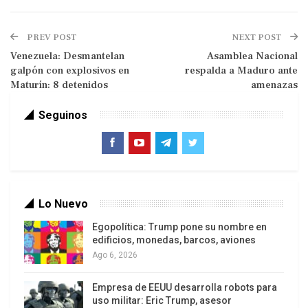
Bussines are bussines: los aranceles de
Trump contra Suiza complican a María
PREV POST
NEXT POST
Corina Machado
Venezuela: Desmantelan
Asamblea Nacional
galpón con explosivos en
respalda a Maduro ante
El pronunciamiento denunció que las recientes
Maturín: 8 detenidos
amenazas
acciones de Estados Unidos constituyen una
“arremetida injerencista”, violando el derecho
Seguinos
internacional y la soberanía nacional. Los cuerpos
militares sostienen que mantendrán su lealtad y
colaboración irrestricta con el jefe de Estado,
reforzando estrategias de defensa y seguridad.
Lo Nuevo
Además, la FANB y otros componentes militares
se declararon en “alerta permanente” para
Egopolítica: Trump pone su nombre en
edificios, monedas, barcos, aviones
enfrentar cualquier amenaza externa.
Ago 6, 2026
Empresa de EEUU desarrolla robots para
uso militar: Eric Trump, asesor