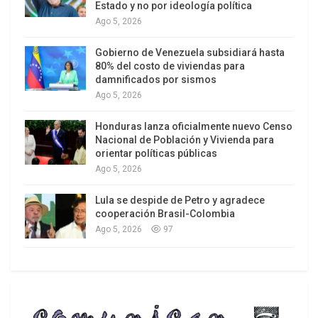
Estado y no por ideología política
defenderán “la libertad, independencia y
Ago 5, 2026
soberanía” incluso hasta con la vida, si fuera
necesario. El mensaje subraya la unidad militar
Gobierno de Venezuela subsidiará hasta
80% del costo de viviendas para
frente a las presiones extranjeras y la voluntad de
damnificados por sismos
salvaguardar la estabilidad del país.
Ago 5, 2026
Honduras lanza oficialmente nuevo Censo
Nacional de Población y Vivienda para
orientar políticas públicas
Ago 5, 2026
Lula se despide de Petro y agradece
cooperación Brasil-Colombia
Ago 5, 2026
97