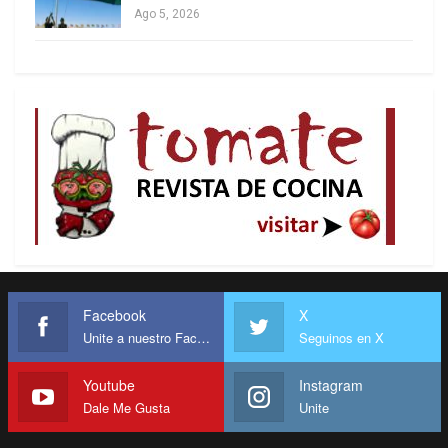
Ago 5, 2026
Facebook
X
Unite a nuestro Facebook
Seguinos en X
Youtube
Instagram
Dale Me Gusta
Unite