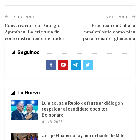
PREV POST
NEXT POST
Conversación con Giorgio
Practican en Cuba la
Agamben: La crisis sin fin
canaloplastia como plan
como instrumento de poder
para frenar el glaucoma
Seguinos
Correo del Orinoc
o
Aunque la mayoría de la población no ha visto un
billete verde, la pregunta inmediata que salta a la
mente del periodista frente a un ministro del
Lo Nuevo
Gabinete Económico es: ¿cómo quedará el bolívar
Lula acusa a Rubio de frustrar diálogo y
frente al dólar y qué esquema cambiario elabora
respaldar al candidato opositor
Bolsonaro
el Ejecutivo para hacer frente a la distorsión
Ago 8, 2026
generada por la paridad del mercado paralelo?
Jorge Elbaum: «hay una debacle de Milei
“La mercancía más barata en este momento es el