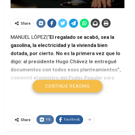
Share
MANUEL LÓPEZ|“
El regalado se acabó, sea la
gasolina, la electricidad y la vivienda bien
dotada, por cierto. No es la primera vez que lo
digo: al presidente Hugo Chávez le entregué
documentos con todos esos planteamientos”,
comentó el ministro del Poder Popular para
Planificación, Jorge Giordani.
CONTINUE READING
VK
Facebook
Share