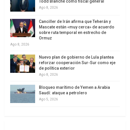
Todd Blanche como fiscal general
de ministros muchas veces”, recalcó.
Ago 8, 2026
EL PUEBLO ENTIENDE
Canciller de Irán afirma que Teherán y
Mascate están «muy cerca» de acuerdo
Al plantearle que una medida como aumentar el
sobre ruta temporal en estrecho de
Ormuz
precio de la divisa es impopular porque afecta el
Ago 8, 2026
bolsillo de la población, Giordani dijo que “el
pueblo entiende esas cosas”. Además, existen
Nuevo plan de gobierno de Lula plantea
reforzar cooperación Sur-Sur como eje
mecanismos para evitar impacto en los precios
de política exterior
de los bienes y servicios, como los subsidios
Ago 8, 2026
cruzados, sostuvo.
Bloqueo marítimo de Yemen a Arabia
El Ejecutivo ya está aplicando subsidios en
Saudí: ataque a petrolero
bolívares a ciertos alimentos para que las
Ago 5, 2026
empresas no incrementen los precios. “Si aquí se
impusiera el neoliberalismo de nuevo,
seguramente lo pondría a precios internacionales,