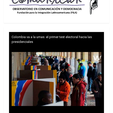
Ayuda de la CE
En la isla de Samar, colindante con Leyte y por
donde entró el pasado viernes el tifón, un
miembro del consejo para gestión de desastres
local dijo en la emisora de radio «DZBB» que al
Colombia va a la urnas: el primer test electoral hacia las
menos hay 300 cadáveres y unos 2.000
presidenciales
desaparecidos en esta región.
Tras arrasar el centro y sur de Filipinas, Haiyan se
encuentra en el Mar del Sur de China en dirección
a Vietnam, donde está previsto llegue este lunes,
mientras que las autoridades locales ya han
iniciado la evacuación de unas 600.000 personas.
La Comisión Europea (CE) anunció que entregará
3 millones de euros en concepto de ayuda de
emergencia a Filipinas como «respuesta