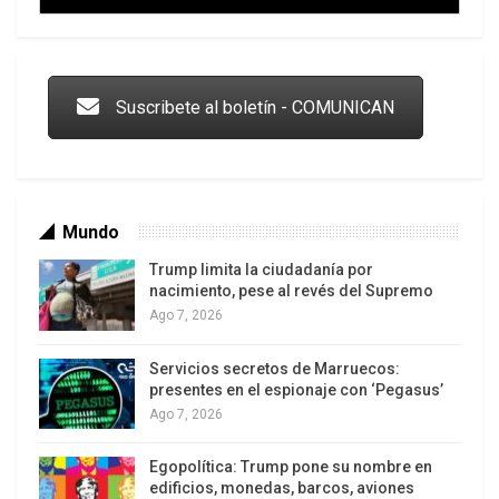
inmediata» a la devastación. «Éste es uno de los
Trump y las drogas: la viga en los propios ojos
más fuertes ciclones que el mundo ha visto»,
declaró la comisaria europea de Ayuda
Humanitaria, Kristalina Georgieva, quien aseguró
Suscribete al boletín - COMUNICAN
estar «profundamente entristecida» por la pérdida
de vidas y envió sus condolencias a las familias y
amigos de las víctimas.
Mundo
Trump limita la ciudadanía por
nacimiento, pese al revés del Supremo
Ago 7, 2026
Servicios secretos de Marruecos:
Los latinos le van dando la espalda a Trump
presentes en el espionaje con ‘Pegasus’
Ago 7, 2026
Egopolítica: Trump pone su nombre en
edificios, monedas, barcos, aviones