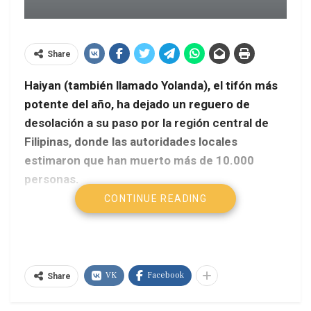
Share
Haiyan (también llamado Yolanda), el tifón más
potente del año, ha dejado un reguero de
desolación a su paso por la región central de
Filipinas, donde las autoridades locales
estimaron que han muerto más de 10.000
personas.
CONTINUE READING
El Hufftingon Post/Agencias
El tifón ha destruido entre el 70 y el 80% de la
localidad de Tacloban, capital de la provincia de
VK
Facebook
Leyte, con una población de 220.000 personas,
Share
indicó a los medios el jefe de la Policía regional,