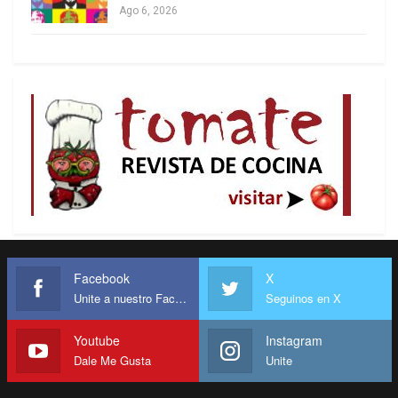
Ago 6, 2026
Facebook
X
Unite a nuestro Facebook
Seguinos en X
Youtube
Instagram
Dale Me Gusta
Unite