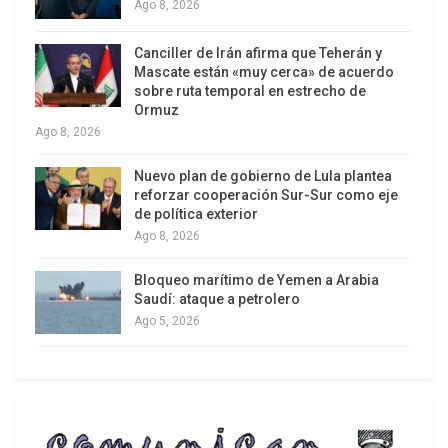
Ago 8, 2026
declaró el ministro filipino de Defensa, Voltaire
Gazmin, tras comentar que el presidente del país,
Canciller de Irán afirma que Teherán y
Mascate están «muy cerca» de acuerdo
Benigno Aquino, se quedó «sin palabras» al
sobre ruta temporal en estrecho de
conocer el alcance de la tragedia.
Ormuz
Ago 8, 2026
Los medios locales informan de «saqueos»
generalizados en toda la ciudad, previo a la
Nuevo plan de gobierno de Lula plantea
reforzar cooperación Sur-Sur como eje
llegada de la asistencia humanitaria y los militares
de política exterior
a la zona.
Ago 8, 2026
«La situación en Tacloban es caótica ahora (…) Ya
Bloqueo marítimo de Yemen a Arabia
está todo saqueado, incluso la gente ha
Saudí: ataque a petrolero
Ago 5, 2026
destrozado los cajeros bancarios para sacar el
dinero», declaró Roger Mercado, gobernador de la
provincia del Sur de Leyte, al canal «Manila
Televisión».