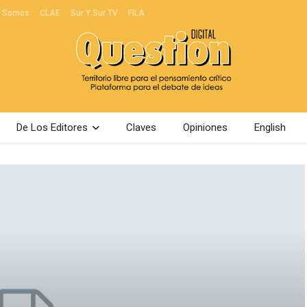
s Somos
CLAE
Sur Y Sur TV
FILA
De Los Editores
Claves
Opiniones
English