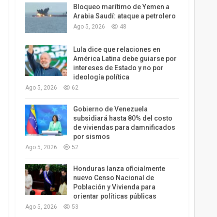
Bloqueo marítimo de Yemen a
Arabia Saudí: ataque a petrolero
Ago 5, 2026
48
Lula dice que relaciones en
América Latina debe guiarse por
intereses de Estado y no por
ideología política
Ago 5, 2026
62
Gobierno de Venezuela
subsidiará hasta 80% del costo
de viviendas para damnificados
por sismos
Ago 5, 2026
52
Honduras lanza oficialmente
nuevo Censo Nacional de
Población y Vivienda para
orientar políticas públicas
Ago 5, 2026
53