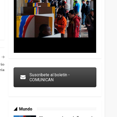
Trump y las drogas: la viga en los propios ojos
rio
ria
Suscribete al boletín -
COMUNICAN
Mundo