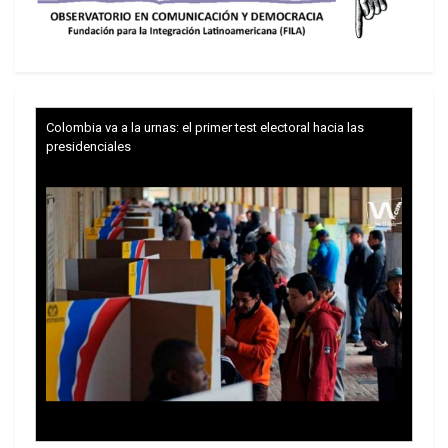
se le imputa mereciere pena por la ley venezolana.
Colombia va a la urnas: el primer test electoral hacia las
presidenciales
La extradición de un extranjero no podrá tampoco
concederse por delitos políticos ni por
infracciones conexas con estos delitos, ni por
ningún hecho que no esté calificado de delito por
la ley venezolana. La extradición de un extranjero
por delitos comunes no podrá acordarse sino por
la autoridad competente, de conformidad con los
tramites y requisitos establecidos al efecto por