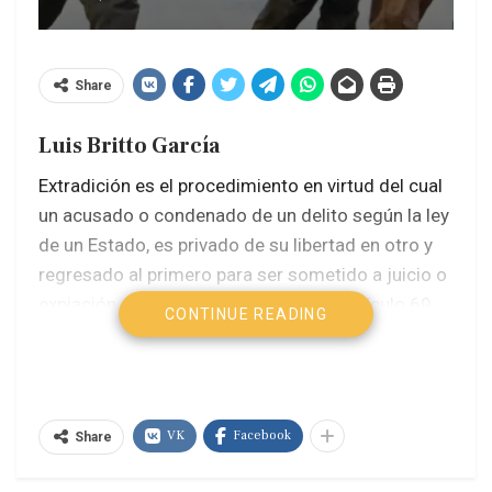
Share
Luis Britto García
Extradición es el procedimiento en virtud del cual
un acusado o condenado de un delito según la ley
de un Estado, es privado de su libertad en otro y
regresado al primero para ser sometido a juicio o
expiación en él. Sobre el particular, el artículo 69
CONTINUE READING
de nuestra Constitución establece que “La
República Bolivariana de Venezuela reconoce y
garantiza el derecho de asilo y refugio
. Se prohíbe
la extradición de venezolanos y venezolanas
”.
VK
Facebook
Share
Y el artículo Artículo 156 de dicha Carta