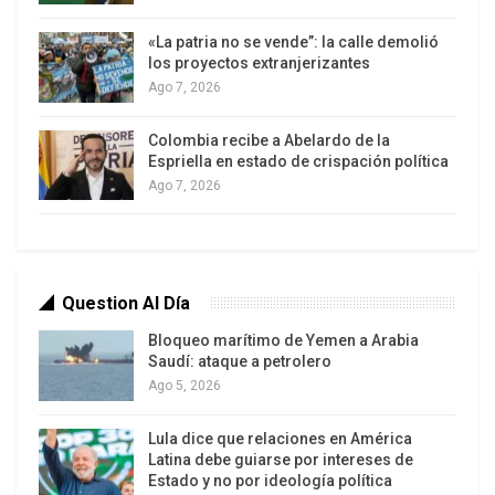
Nadie otorga la extradición por supuestos delitos
«La patria no se vende”: la calle demolió
los proyectos extranjerizantes
políticos, porque éstos sólo son tales en el país
Ago 7, 2026
fuera del cual está el acusado
. Según afirma
Irureta Goyena, “en el Estado a cuyas leyes se
Colombia recibe a Abelardo de la
Espriella en estado de crispación política
ampara, el delincuente político no representa un
Ago 7, 2026
peligro; y en el Estado de cuyos gobernantes se
escapa, no existe justicia que le ofrezca
garantías”.
Ésta es
regla universalmente aceptada en el
Question Al Día
Derecho Internacional
. Así, la Convención sobre
Bloqueo marítimo de Yemen a Arabia
Asilo Territorial de la OEA 1954 en su artículo 3
Saudí: ataque a petrolero
Ago 5, 2026
pauta que “Ningún Estado está obligado a
entregar a otro Estado o a expulsar de su
Lula dice que relaciones en América
territorio a personas perseguidas por motivos o
Latina debe guiarse por intereses de
delitos políticos”, mientras su artículo 4 estatuye
Estado y no por ideología política