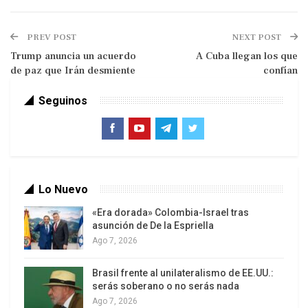
Fundamental pauta: “Es de la competencia del
Poder Público Nacional: 4. La naturalización, la
PREV POST
NEXT POST
admisión, la extradición y expulsión de extranjeros
Trump anuncia un acuerdo
A Cuba llegan los que
o extranjeras”.
de paz que Irán desmiente
confían
Según la Convención sobre Refugiados de 1951 y
Seguinos
el Protocolo de 1967, los Estados se
comprometen a conceder asilo humanitario y no
pueden ni deben devolver por la fuerza a un
refugiado a su país de origen si ello representa un
peligro para él.
Lo Nuevo
«Era dorada» Colombia-Israel tras
asunción de De la Espriella
Ago 7, 2026
Brasil frente al unilateralismo de EE.UU.:
serás soberano o no serás nada
Ago 7, 2026