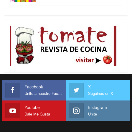
drogas, delincuencia organizada internacional,
hechos contra el patrimonio público de otros
Estados y contra los derechos humanos”.
La Constitución es terminante al especificar que
sólo se extraditará a los “responsables” de tales
conductas, vale decir, los así declarados por
sentencia firme y definitiva, y no por meras
sospechas o especulaciones. De donde se
concluye que sí puede ser negada la extradición
de los extranjeros no responsables de dichos
delitos, rechazada la de quien no sea culpable de
Facebook
X
ninguno, y
por ningún motivo concedida la de
Unite a nuestro Facebook
Seguinos en X
venezolanos.
Youtube
Instagram
Dale Me Gusta
Unite
Sobre el particular exige la Constitución en el
citado artículo 271: “El procedimiento referente a
los delitos mencionados será público, oral y breve,