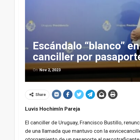
Escándalo “blanco” en
canciller por pasaport
On
Nov 2, 2023
Share
Luvis Hochimín Pareja
El canciller de Uruguay, Francisco Bustillo, renu
de una llamada que mantuvo con la exvicecancille
otorgamiento de un pasaporte al narcotraficante