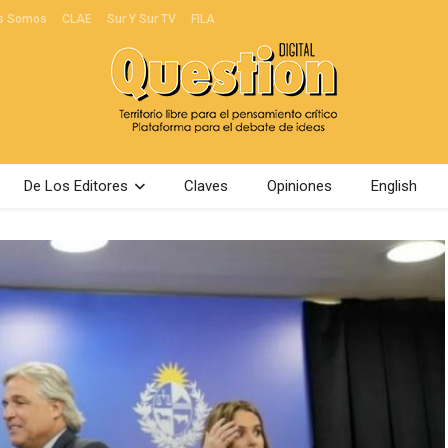
s Somos
CLAE
Sur Y Sur TV
FILA
De Los Editores
Claves
Opiniones
English