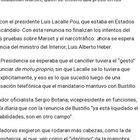
 con el presidente Luis Lacalle Pou, que estaba en Estados
scándalo. Con esta renuncia no finalizan los intentos del
as pruebas sobre Marset y el narcotráfico:
a
hora se espera
ncia del ministro del Interior, Luis Alberto Heber.
Presidencia se esperaba que el canciller tuviera el “gesto”
unciar
de motu proprio
, sin que Lacalle se lo tuviera que
explícitamente, y eso es lo que sucedió luego de una
sación telefónica que el mandatario mantuvo con Bustillo.
ador oficialista Sergio Botana, vicepresidente en funciones,
la diaria
que con la renuncia de Bustillo “ya está liquidado el
sabilidades, son en otro campo”.
isladores exigieron que rodaran más cabezas, como la de
sidencia, al que ven como el “ideólogo” de la maniobra