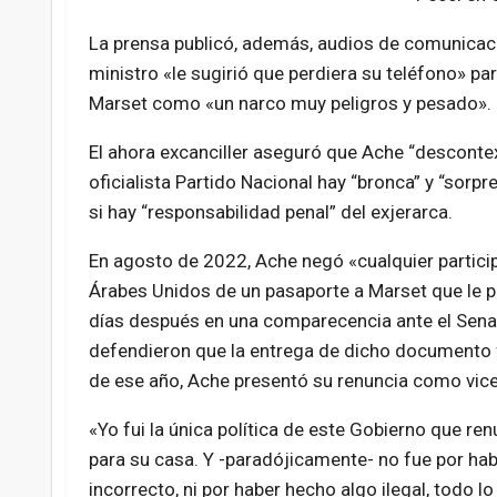
La prensa publicó, además, audios de comunicacio
ministro «le sugirió que perdiera su teléfono» pa
Marset como «un narco muy peligros y pesado».
El ahora excanciller aseguró que Ache “descontex
oficialista Partido Nacional hay “bronca” y “sorpre
si hay “responsabilidad penal” del exjerarca.
En agosto de 2022, Ache negó «cualquier particip
Árabes Unidos de un pasaporte a Marset que le pe
días después
en una comparecencia ante el Senado,
defendieron que la entrega de dicho documento fu
de ese año, Ache presentó su renuncia como vice
«Yo fui la única política de este Gobierno que ren
para su casa. Y -paradójicamente- no fue por ha
incorrecto, ni por haber hecho algo ilegal, todo lo