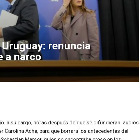
 Uruguay: renuncia
e a narco
nció a su cargo, horas después de que se difundieran audios
r Carolina Ache, para que borrara los antecedentes del
 Sebastián Marset, quien se encontraba preso en los