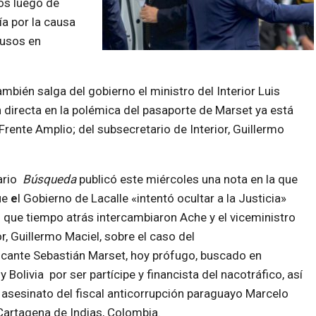
cos luego de
ía por la causa
rusos en
ambién salga del gobierno el ministro del Interior Luis
ón directa en la polémica del pasaporte de Marset ya está
Frente Amplio; del subsecretario de Interior, Guillermo
ario
Búsqueda
publicó este miércoles una nota en la que
ue
e
l Gobierno de Lacalle «intentó ocultar a la Justicia»
que tiempo atrás intercambiaron Ache y el viceministro
or, Guillermo Maciel, sobre el caso del
icante Sebastián Marset, hoy prófugo, buscado en
 Bolivia por ser partícipe y financista del nacotráfico, así
asesinato del fiscal anticorrupción paraguayo Marcelo
Cartagena de Indias, Colombia.