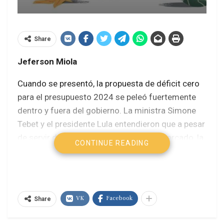
Share
Jeferson Miola
Cuando se presentó, la propuesta de déficit cero
para el presupuesto 2024 se peleó fuertemente
dentro y fuera del gobierno. La ministra Simone
Tebet y el presidente Lula entendieron que a pesar
de servir de calmante para el dios del mercado, la
CONTINUE READING
propuesta sería poco realista y arriesgada para el
gobierno.
En el debate público, muchas voces también
VK
Facebook
cuestionaron el objetivo del ministro Fernando
Share
Haddad. Advirtieron que podría convertirse en una