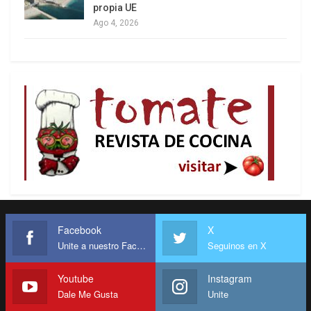
democracia como las finanzas, el ejército y otras
propia UE
Ago 4, 2026
cuestiones.
Regresando 11 meses en el tiempo para volver al
período de transición, es posible recordar las
decisiones equivocadas que condujeron al actual
estancamiento del gobierno.
Facebook
X
Unite a nuestro Facebook
Seguinos en X
En la campaña, Lula anunció la revocación del
techo de gasto. Con el estallido del techo en casi
Youtube
Instagram
800 mil millones de reales para el desastroso
Dale Me Gusta
Unite
gobierno fascista-militar, los neoliberales