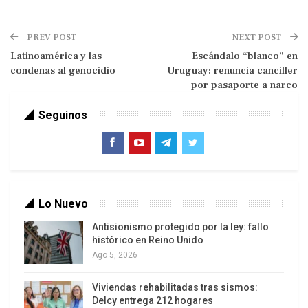
trampa, dejando al gobierno obligado a practicar
una severa austeridad, con recortes del gasto
PREV POST
NEXT POST
social y las inversiones esenciales.
Latinoamérica y las
Escándalo “blanco” en
condenas al genocidio
Uruguay: renuncia canciller
por pasaporte a narco
Seguinos
Con el agravante de que esto sucede en el año de
Lo Nuevo
las elecciones municipales más relevantes y
Antisionismo protegido por la ley: fallo
decisivas de la historia de Brasil para enfrentar el
histórico en Reino Unido
fascismo y la extrema derecha. A pesar de la
Ago 5, 2026
contrariedad del propio Presidente de la
República, prevaleció el objetivo defendido por el
Viviendas rehabilitadas tras sismos:
Delcy entrega 212 hogares
ministro de Hacienda.