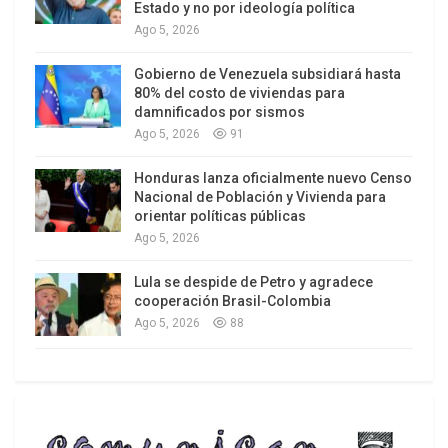
Estado y no por ideología política
él llama “erosión tributaria”.
Ago 5, 2026
Después de que Lula cumpliera con los números
Gobierno de Venezuela subsidiará hasta
del Tesoro que confirman la imposibilidad de cero
80% del costo de viviendas para
el déficit para 2024, reaccionó [27/10]: No
damnificados por sismos
Ago 5, 2026
91
estableceré una meta que me exija comenzar el
año recortando miles de millones en las obras
Honduras lanza oficialmente nuevo Censo
que son prioritarias para este país. Agregó: «Y si
Nacional de Población y Vivienda para
orientar políticas públicas
Brasil tiene un déficit de 0,5%, de 0,25%, qué es lo
Ago 5, 2026
que sucede? – Nada”.
Lula se despide de Petro y agradece
cooperación Brasil-Colombia
Ago 5, 2026
88