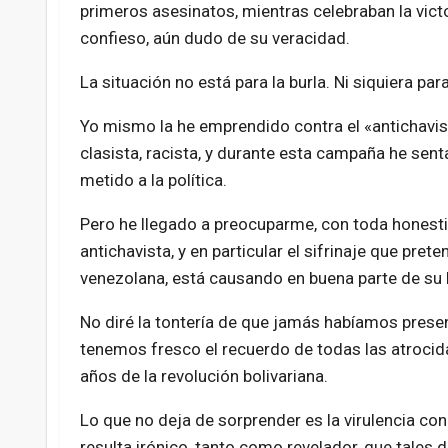
primeros asesinatos, mientras celebraban la victo
confieso, aún dudo de su veracidad.
La situación no está para la burla. Ni siquiera pa
Yo mismo la he emprendido contra el «antichavis
clasista, racista, y durante esta campaña he sent
metido a la política.
Pero he llegado a preocuparme, con toda honestida
antichavista, y en particular el sifrinaje que pret
venezolana, está causando en buena parte de su 
No diré la tontería de que jamás habíamos prese
tenemos fresco el recuerdo de todas las atrocid
años de la revolución bolivariana.
Lo que no deja de sorprender es la virulencia con
resulta irónico, tanto como revelador, que tales