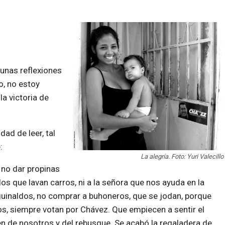
gunas reflexiones
o, no estoy
la victoria de
ad de leer, tal
:
La alegría. Foto: Yuri Valecillo
 no dar propinas
 los que lavan carros, ni a la señora que nos ayuda en la
uinaldos, no comprar a buhoneros, que se jodan, porque
s, siempre votan por Chávez. Que empiecen a sentir el
n de nosotros y del rebusque. Se acabó la regaladera de