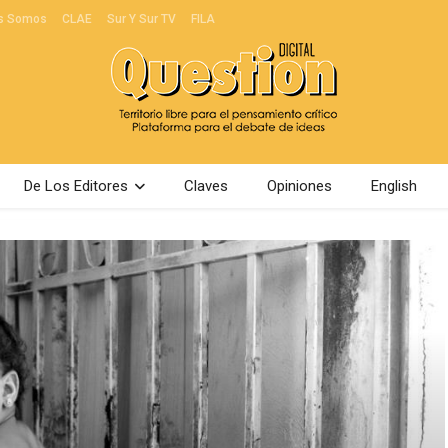
s Somos
CLAE
Sur Y Sur TV
FILA
De Los Editores
Claves
Opiniones
English