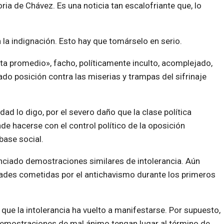
ria de Chávez. Es una noticia tan escalofriante que, lo
ra la indignación. Esto hay que tomárselo en serio.
ta promedio», facho, políticamente inculto, acomplejado,
ado posición contra las miserias y trampas del sifrinaje
d lo digo, por el severo daño que la clase política
ende hacerse con el control político de la oposición
base social.
nciado demostraciones similares de intolerancia. Aún
ades cometidas por el antichavismo durante los primeros
 que la intolerancia ha vuelto a manifestarse. Por supuesto,
 demostraciones de mal ánimo tengan lugar al término de