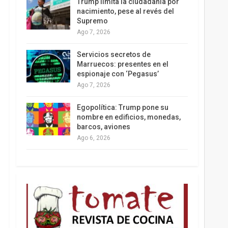
Trump limita la ciudadanía por
nacimiento, pese al revés del
Supremo
Ago 7, 2026
Los latinos le van dando la espalda a Trump
Servicios secretos de
Marruecos: presentes en el
espionaje con ‘Pegasus’
Ago 7, 2026
Egopolítica: Trump pone su
nombre en edificios, monedas,
barcos, aviones
Ago 6, 2026