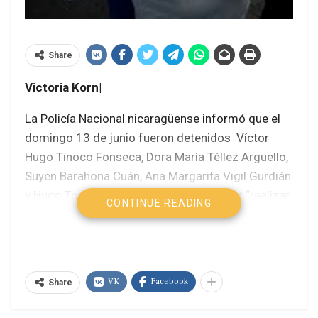
Share
Victoria Korn|
La Policía Nacional nicaragüense informó que el
domingo 13 de junio fueron detenidos Víctor
Hugo Tinoco Fonseca, Dora María Téllez Arguello,
Suyen Barahona Cuán, Ana Margarita Vigil Gurdián
y Hugo Torres Jiménez, investigados por “realizar
CONTINUE READING
actos que menoscaban la independencia, la
soberanía, y la autodeterminación, incitar a la
injerencia extranjera en los asuntos internos y
pedir intervenciones militares”.
VK
Facebook
Share
Todos ellos son dirigentes de la Unión