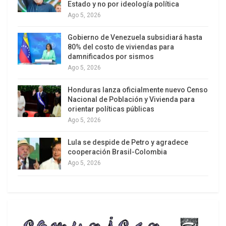
acusados por organizarse con financiamiento de
Estado y no por ideología política
Ago 5, 2026
potencias extranjeras para ejecutar actos de
terrorismo y desestabilización, proponer y
Gobierno de Venezuela subsidiará hasta
gestionar bloqueos económicos, comerciales y
80% del costo de viviendas para
damnificados por sismos
de operaciones financieras en contra del país.
Ago 5, 2026
Asimismo, por demandar, exaltar y aplaudir la
Honduras lanza oficialmente nuevo Censo
imposición de sanciones contra el Estado de
Nacional de Población y Vivienda para
Nicaragua y sus ciudadanos, y lesionar los
orientar políticas públicas
intereses supremos de la nación, de conformidad
Ago 5, 2026
con el artículo 1 de la Ley No. 1055 “Ley de
Lula se despide de Petro y agradece
Defensa de los Derechos del pueblo a la
cooperación Brasil-Colombia
Independencia, la Soberanía y Autodeterminación
Ago 5, 2026
para la Paz”.