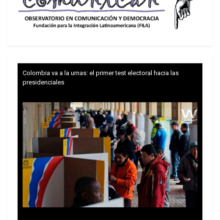
A partir del 28 de mayo, el gobierno ya había
Colombia va a la urnas: el primer test electoral hacia las
encarcelado a cuatro precandidatos
presidenciales
presidenciales: Cristiana Chamorro Barrios, Arturo
Cruz, Félix Maradiaga y Juan Sebastián Chamorro.
También a los líderes opositores Violeta Granera y
José Pallais Arana, ambos de la Coalición
Nacional; a José Adán Aguerri, expresidente del
Consejo Superior de la Empresa Privada (Cosep),
y a dos extrabajadores de la Fundación Violeta
Barrios de Chamorro: Marcos Fletes y Walter
Gómez.
Organizaciones defensoras de los derechos