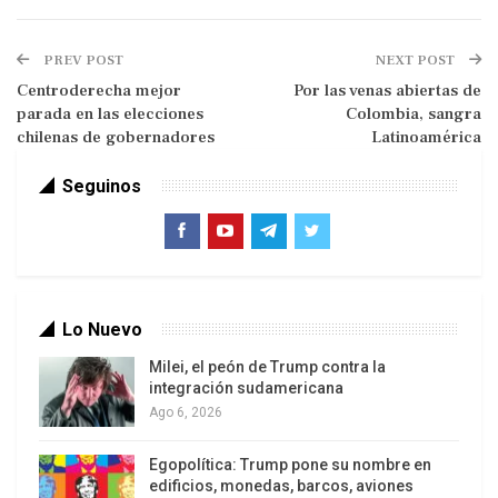
Democrática Renovadora (Unamos), antes
conocida como Movimiento Renovador
PREV POST
NEXT POST
Sandinista (MRS). Se trata de algunos de los
Centroderecha mejor
Por las venas abiertas de
rostros más conocidos y las voces más críticas
parada en las elecciones
Colombia, sangra
dentro de la oposición.
chilenas de gobernadores
Latinoamérica
Seguinos
Para los analistas, las acusaciones resultan
absurdas ya que los afectados vienen
Lo Nuevo
desarrollando su actividad política en el contexto
de la legalidad y la han orientado a la participación
Milei, el peón de Trump contra la
integración sudamericana
electoral. Y son grotescas en el caso de
Ago 6, 2026
dirigentes históricos del sandinismo como Dora
María Téllez quien, por esa razón fue incluida en
Egopolítica: Trump pone su nombre en
una lista de terroristas por el gobierno de EEUU
edificios, monedas, barcos, aviones