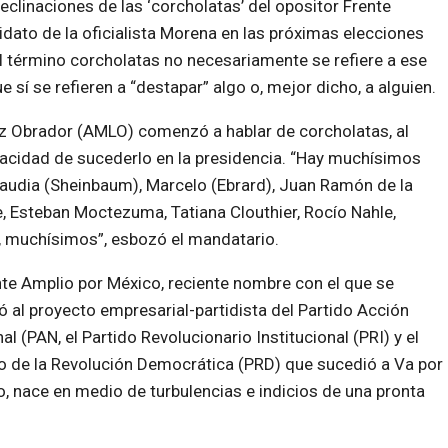
declinaciones de las ‘corcholatas’ del opositor Frente
idato de la oficialista Morena en las próximas elecciones
l término corcholatas no necesariamente se refiere a ese
 sí se refieren a “destapar” algo o, mejor dicho, a alguien.
z Obrador (AMLO) comenzó a hablar de corcholatas, al
pacidad de sucederlo en la presidencia. “Hay muchísimos
laudia
(Sheinbaum), Marcelo (Ebrard), Juan Ramón de la
, Esteban Moctezuma, Tatiana Clouthier, Rocío Nahle,
 muchísimos”, esbozó el mandatario.
nte Amplio por México, reciente nombre con el que se
ó al proyecto empresarial-partidista del Partido Acción
al (PAN, el Partido Revolucionario Institucional (PRI) y el
o de la Revolución Democrática (PRD) que sucedió a Va por
, nace en medio de turbulencias e indicios de una pronta