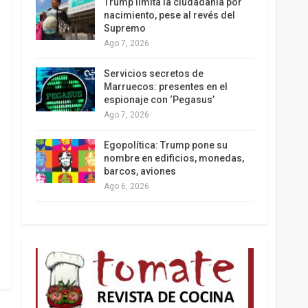
Trump limita la ciudadanía por
nacimiento, pese al revés del
Supremo
Ago 7, 2026
Los latinos le van dando la espalda a Trump
Servicios secretos de
Marruecos: presentes en el
espionaje con ‘Pegasus’
Ago 7, 2026
Egopolítica: Trump pone su
nombre en edificios, monedas,
barcos, aviones
Ago 6, 2026