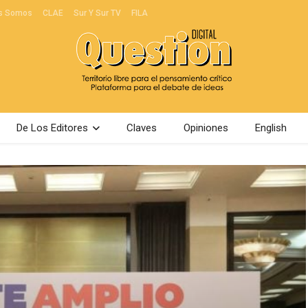
s Somos
CLAE
Sur Y Sur TV
FILA
De Los Editores
Claves
Opiniones
English