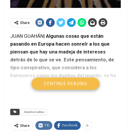
Share
JUAN GUAHÁN|
Algunas cosas que están
pasando en Europa hacen sonreír a los que
piensan que hay una madeja de intereses
detrás de lo que se ve. Este pensamiento, de
tipo conspirativo, que considera a los
banqueros como los dueños del mundo, se ha
visto fortalecido con algunos acontecimientos
CONTINUE READING
que tuvieron por escenario a la Europa de
nuestros días. En particular, se destaca el rol
que tienen algunos funcionarios o ex
America Latina
funcionarios de Goldman Sachs, una entidad
financiera estadounidense.
Question
VK
Facebook
Share
Latinoamérica