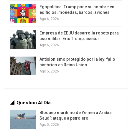
Goldman Sachs.
Egopolítica: Trump pone su nombre en
edificios, monedas, barcos, aviones
Un caso notable es el de Petros Christodoulos,
Ago 6, 2026
quien fuera Presidente del Banco Nacional de
Grecia y en ese carácter compró a un área de
Empresa de EEUU desarrolla robots para
uso militar: Eric Trump, asesor
Goldman Sachs (a cargo de Mario Draghi) el
Ago 6, 2026
Programa que le permitió mantener encubierto -
para el resto de autoridades europeas- el
Antisionismo protegido por la ley: fallo
endeudamiento griego. Actualmente su función
histórico en Reino Unido
Ago 5, 2026
es administrar la exorbitante deuda pública griega,
que él contribuyó a generar. Del cumplimiento de
su función deberá dar cuenta a Mario Draghi,
actual Presidente del BCE y tiempo proveedor del
Question Al Día
sistema que facilitó aquel endeudamiento.
Bloqueo marítimo de Yemen a Arabia
Estos son algunos de los nombres de los
Saudí: ataque a petrolero
“tecnócratas” –apolíticos según ellos- que están
Ago 5, 2026