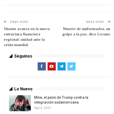
PREV POST
NEXT POST
Unasur avanza en la nueva
Muerte de uniformados, un
estructura financiera
golpe a la paz, dice Lozano
regional: unidad ante la
crisis mundial
Seguinos
Mario Draghi, es el actual presidente del Banco
Central Europeo (BCE), clave en el desarrollo de la
crisis europea; Mario Monti, reemplaza a Silvio
Lo Nuevo
Berlusconi al frente del gobierno italiano; Lucas
Papademos, ex Presidente del Banco Central de
Milei, el peón de Trump contra la
integración sudamericana
Europa (2002/2010), es el nuevo primer ministro
Ago 6, 2026
griego. Todos ellos formaron parte del universo