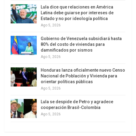
al frente del manejo de la crisis europea.
Lula dice que relaciones en América
Obviamente, la presencia de esta entidad
Latina debe guiarse por intereses de
financiera -dentro del gobierno norteamericano-
Estado y no por ideología política
no es mucho menor. Desde Bill Clinton para acá,
Ago 5, 2026
tres Secretarios del Tesoro de los Estados Unidos
Gobierno de Venezuela subsidiará hasta
fueron parte de la misma.
80% del costo de viviendas para
damnificados por sismos
Hay denuncias periodísticas en el sentido que el
Ago 5, 2026
Secretario del Tesoro norteamericano, dejó caer -
Honduras lanza oficialmente nuevo Censo
en la crisis de 2008- al gigante Lehman Brothers
Nacional de Población y Vivienda para
para beneficiar a su competidor Goldman Sachs,
orientar políticas públicas
grupo del cual había sido Presidente.
Ago 5, 2026
Que Goldman Sachs es un gigante ¡que dudas
Lula se despide de Petro y agradece
caben! Datos del 2010 indican que tiene 36 mil
cooperación Brasil-Colombia
empleados y que sus ganancias netas fueron de
Ago 5, 2026
u$s 8.354 millones.
El conocido cineasta y periodista norteamericano