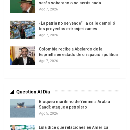
serás soberano o no serás nada
cargo de Alfredo López Casanova (Guadalajara,
Ago 7, 2026
Jalisco, 1968) de 2.10 metros de altura. Es un
modelado para bronce a la cera perdida. Su
«La patria no se vende”: la calle demolió
los proyectos extranjerizantes
elaboración llevó seis meses en un taller de la
Ago 7, 2026
alcaldía Iztapalapa.
Colombia recibe a Abelardo de la
Captura a la cantante en plenitud de su carrera. La
Espriella en estado de crispación política
representa con los brazos extendidos, reflejando
Ago 7, 2026
su carácter libre y fuerte, con jorongo rojo y
botines, elementos simbólicos que la
acompañaron durante su vida, esculpidos con
precisión.
Question Al Día
Bloqueo marítimo de Yemen a Arabia
El monumento estará junto a los de Javier Solís,
Saudí: ataque a petrolero
Tomás Méndez, Manuel Esperón, José Ángel
Ago 5, 2026
Espinoza
Ferrusquilla,
Martín Urieta, Juan Gabriel y
José Alfredo Jiménez, su gran amigo y
Lula dice que relaciones en América