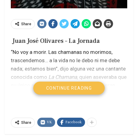
Share
Juan José Olivares – La Jornada
“No voy a morir. Las chamanas no morimos,
trascendemos… a la vida no le debo ni me debe
nada; estamos bien”, dijo alguna vez una cantante
conocida como
La Chamana,
quien aseveraba que
su único amor había sido Frida Kahlo, su gran
CONTINUE READING
amigo José Alfredo Jiménez y su
leit motiv,
la
libertad.
La Chamana
es efigie cultural en el país y
VK
Facebook
Share
estandarte de la comunidad LGBTx, pero más,
para quienes aman ser ellos mismos.