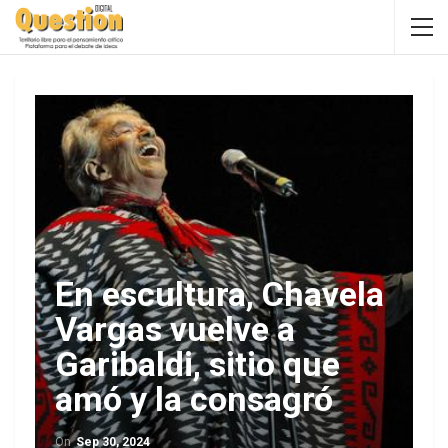
En escultura, Chavela
Vargas vuelve a
Garibaldi, sitio que
amó y la consagró
On
Sep 30, 2024