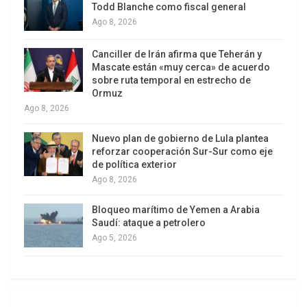
Instituto Nacional de Estadística y Censos (Indec)
Todd Blanche como fiscal general
Ago 8, 2026
sobre estas cuestiones.
Canciller de Irán afirma que Teherán y
A diferencia de otras mediciones de la llamada
Mascate están «muy cerca» de acuerdo
pobreza multidimensional —sufrir varias
sobre ruta temporal en estrecho de
Ormuz
carencias de un listado—, la Agencia de la ONU
Ago 8, 2026
para la Infancia en Argentina considera que
padecer solo una de las múltiples privaciones
Nuevo plan de gobierno de Lula plantea
reforzar cooperación Sur-Sur como eje
posibles convierte a los niños en pobres. «Los
de política exterior
derechos no son sustituibles entre sí», razona
Ago 8, 2026
Jorge Paz, investigador del Consejo Nacional de
Investigaciones Científicas y Técnicas (Conicet) y
Bloqueo marítimo de Yemen a Arabia
Saudí: ataque a petrolero
consultor de Unicef sobre esta materia. «Un niño
Ago 5, 2026
que vaya a la escuela, pero viva en una casa en
malas condiciones, sigue siendo pobre», explica.
Esto no significa, apostilla, que no se calcule la
cantidad e intensidad de las carencias que sufre