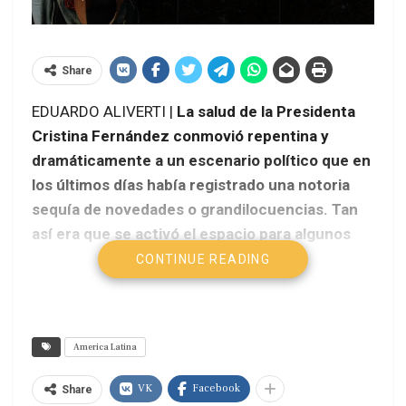
Share
EDUARDO ALIVERTI |
La salud de la Presidenta
Cristina Fernández conmovió repentina y
dramáticamente a un escenario político que en
los últimos días había registrado una notoria
sequía de novedades o grandilocuencias. Tan
así era que se activó el espacio para algunos
episodios de relaciones externas.
CONTINUE READING
America Latina
VK
Facebook
Share