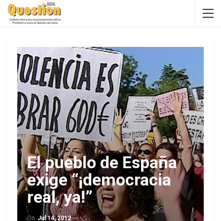
El pueblo de España
exige “¡democracia
real, ya!”
On
Jul 14, 2012