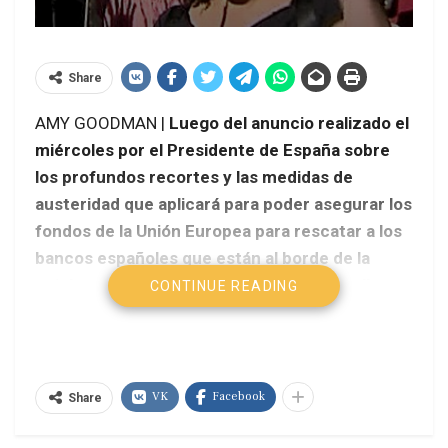
Share
AMY GOODMAN |
Luego del anuncio realizado el
miércoles por el Presidente de España sobre
los profundos recortes y las medidas de
austeridad que aplicará para poder asegurar los
fondos de la Unión Europea para rescatar a los
bancos españoles que están al borde de la
quiebra, el pueblo de España salió a las calles
CONTINUE READING
una vez más para exigir lo que denominan
“¡democracia real ya!”.
Amy Goodman – Democracy Now!
VK
Facebook
Share
La medida tiene lugar una semana después de