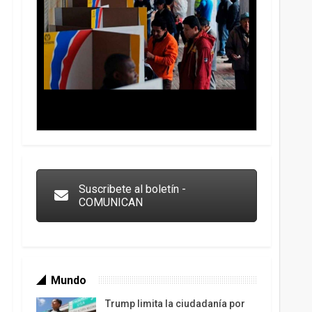
Trump y las drogas: la viga en los propios ojos
Suscribete al boletín -
COMUNICAN
Mundo
Trump limita la ciudadanía por