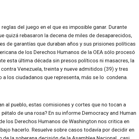
 reglas del juego en el que es imposible ganar. Durante
ue quizá rebasaron la decena de miles de desaparecidos,
s de garantías que duraban años y sus prisiones políticas
mericana de los Derechos Humanos de la OEA sólo procesó
nte esta última década sin presos políticos ni masacres, la
ontra Venezuela, treinta y nueve admitidos (39) y tres
o a los ciudadanos que representa, más se lo condena.
 al pueblo, estas comisiones y cortes que no tocan a
el pétalo de una rosa? En su informe Democracy and Human
a de los Derechos Humanos de Washington nos critica en
bajo hacerlo. Resuelve sobre casos todavía por decidir en
 de la soberana decisión de la Asamblea Nacional , casi