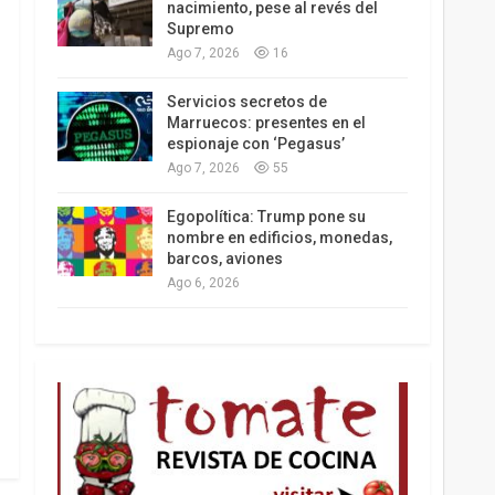
nacimiento, pese al revés del
Supremo
Ago 7, 2026
16
Los latinos le van dando la espalda a Trump
Servicios secretos de
Marruecos: presentes en el
espionaje con ‘Pegasus’
Ago 7, 2026
55
Egopolítica: Trump pone su
nombre en edificios, monedas,
barcos, aviones
Ago 6, 2026