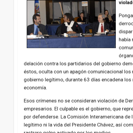
viola
Pongam
derroc
dispar
había 
comuni
órgano
delación contra los partidarios del gobierno demo
éstos, oculta con un apagón comunicacional los 
gobierno legítimo, durante 63 días encadena los m
economía.
Esos crímenes no se consideran violación de D
empresarios. El culpable es el gobierno, que re
por defenderse. La Comisión Interamericana de 
legítimo ni la vida del Presidente Chávez, así c
rastrero golpe activado por los medios.