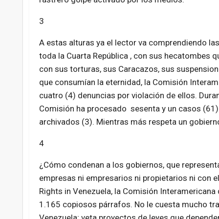
3
A estas alturas ya el lector va comprendiendo las
toda la Cuarta República , con sus hecatombes q
con sus torturas, sus Caracazos, sus suspensione
que consumían la eternidad, la Comisión Intera
cuatro (4) denuncias por violación de ellos. Dura
Comisión ha procesado sesenta y un casos (61) c
archivados (3). Mientras más respeta un gobiern
4
¿Cómo condenan a los gobiernos, que representan
empresas ni empresarios ni propietarios ni con 
Rights in Venezuela, la Comisión Interamerican
1.165 copiosos párrafos. No le cuesta mucho tra
Venezuela; veta proyectos de leyes que dependen