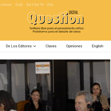
s Somos
CLAE
Sur Y Sur TV
FILA
De Los Editores
Claves
Opiniones
English