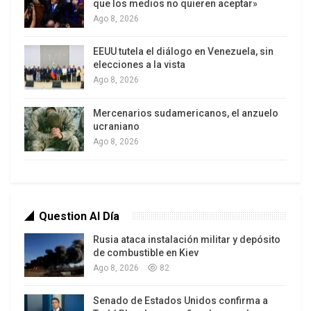
que los medios no quieren aceptar»
extranjera y el posterior derrocamiento del
Ago 8, 2026
exdictador Gadafi, el 20 de octubre de 2011, Libia
se encuentra en una situación política caótica, con
EEUU tutela el diálogo en Venezuela, sin
dos gobiernos y dos parlamentos que compiten
elecciones a la vista
Ago 8, 2026
por el poder.
Mercenarios sudamericanos, el anzuelo
El exfuncionario estadounidense aludió también al
ucraniano
conflicto armado de Ucrania, iniciado cuando
Ago 8, 2026
EE.UU. derrocó al Gobierno legítimo. La crisis
ucraniana se ha cobrado más de 6832 muertos y
ha dejado 1,3 millones de desplazados internos,
además de provocar inquietud mundial por la
Question Al Día
escalada de la violencia en esas zonas.
Rusia ataca instalación militar y depósito
de combustible en Kiev
“Ahora le toca a Siria. ¿Qué pasa después del
Ago 8, 2026
82
derrocamiento de los Gobiernos laicos? Viene el
grupo terrorista EIIL (Daesh, en árabe)”, consideró
Senado de Estados Unidos confirma a