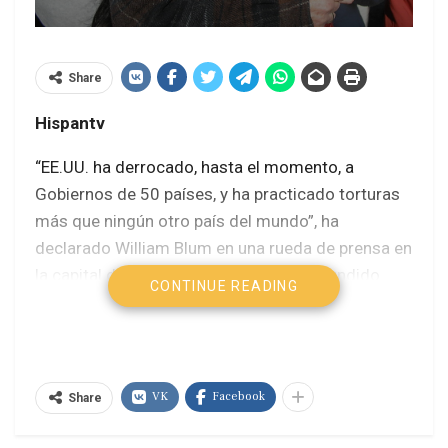
Share
Hispantv
“EE.UU. ha derrocado, hasta el momento, a
Gobiernos de 50 países, y ha practicado torturas
más que ningún otro país del mundo”, ha
declarado William Blum en una rueda de prensa en
la capital de Rusia, Moscú, según ha difundido
CONTINUE READING
este miércoles la emisora local Rússkaya Sluzhba
Novostéi.
EE.UU. ha derrocado, hasta el momento, a
VK
Facebook
Gobiernos de 50 países, y ha practicado torturas
Share
más que ningún otro país del mundo”, ha