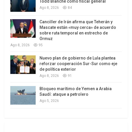
Blum, para luego calificar de “horrible” la situación
Todd Blanche como fiscal general
Ago 8, 2026
84
del país árabe.
Canciller de Irán afirma que Teherán y
A su juicio, EE.UU. está ya agotado por sus
Mascate están «muy cerca» de acuerdo
operaciones militares en Oriente Medio. El
sobre ruta temporal en estrecho de
objetivo de Washington en la región son el
Ormuz
Ago 8, 2026
95
Movimiento de Resistencia Islámica de El Líbano
(Hezbolá), el Movimiento de Resistencia Islámica
Nuevo plan de gobierno de Lula plantea
Palestina (HAMAS) y los kurdos, y no la lucha
reforzar cooperación Sur-Sur como eje
de política exterior
contra los takfiríes de EIIL, explica.
Ago 8, 2026
91
El pasado mes de febrero, Washington y Turquía
Bloqueo marítimo de Yemen a Arabia
llegaron a un acuerdo para entrenar y equipar en
Saudí: ataque a petrolero
suelo turco a miembros del autodenominado
Ago 5, 2026
Ejército Libre Sirio (ELS), al que EE.UU. califica de
oposición “moderada”.
Pese a las afirmaciones de Occidente y sus