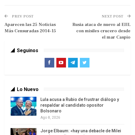
declarado William Blum, exfuncionario del
Departamento de Estado de Estados Unidos.
PREV POST
NEXT POST
Blum se ha referido a ciertos países de Oriente
Aparecen las 25 Noticias
Rusia ataca de nuevo al EIIL
Más Censuradas 2014-15
con misiles crucero desde
Medio en los que las intervenciones militares de
el mar Caspio
Washington han provocado serios problemas a
sus pueblos y Gobiernos.
Seguinos
Un ejemplo citado por Blum es Afganistán, país
invadido por Estados Unidos, que sustituyó su
sistema secular con un poder religioso. Una
situación similar ocurrió en Irak, donde dominaba
Lo Nuevo
un gobierno laico antes de la agresión del país
Lula acusa a Rubio de frustrar diálogo y
norteamericano y sus aliados a dicho territorio.
respaldar al candidato opositor
Bolsonaro
Libia, que era el país más rico de África del Norte,
Ago 8, 2026
sufrió también el negativo impacto de la política
de la Casa Blanca. Desde la intervención militar
Jorge Elbaum: «hay una debacle de Milei