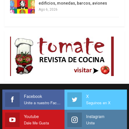
edificios, monedas, barcos, aviones
Ago 6, 2026
Facebook
X
Unite a nuestro Facebook
Seguinos en X
Youtube
Instagram
Dale Me Gusta
Unite