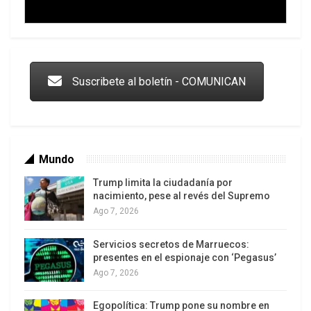
También Irak se ha visto envuelto en la violencia
después de que EE.UU. interviniera en 2003 con el
Trump y las drogas: la viga en los propios ojos
pretexto de una supuesta existencia de armas
letales. Varias regiones de Irak están hoy bajo el
Suscribete al boletín - COMUNICAN
control de los terroristas de Daesh.
George W. Bush, presidente de EE.UU. entre los
años 2001 y 2009, ha sido acusado de crímenes
de guerra por haber ordenado las invasiones de
Mundo
Irak y Afganistán bajo falsos pretextos.
Trump limita la ciudadanía por
nacimiento, pese al revés del Supremo
Fuente:
http://hispantv.com/newsdetail/EE-
Ago 7, 2026
UU/60130/blum-eeuu-derroca-50-gobiernos-
intervencion-militar
Servicios secretos de Marruecos:
Los latinos le van dando la espalda a Trump
presentes en el espionaje con ‘Pegasus’
Ago 7, 2026
Egopolítica: Trump pone su nombre en