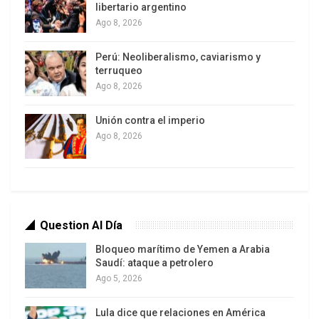
en lo que denomina el segundo piso de la Cuarta
libertario argentino
Ago 8, 2026
Transformación. Es evidente que el respaldo
otorgado a Sheinbaum por casi dos terceras
Perú: Neoliberalismo, caviarismo y
partes del electorado es también una muestra
terruqueo
multitudinaria de aprobación a la administración
Ago 8, 2026
actual y a sus políticas de gobierno,
Unión contra el imperio
particularmente las de bienestar social y de
Ago 8, 2026
desarrollo regional.
Question Al Día
Bloqueo marítimo de Yemen a Arabia
Saudí: ataque a petrolero
Ago 5, 2026
Lula dice que relaciones en América