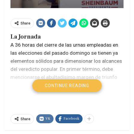
Share
La Jornada
A 36 horas del cierre de las urnas empleadas en
las elecciones del pasado domingo se tienen ya
elementos sólidos para dimensionar los alcances
del veredicto popular. En primer término, debe
mencionarse el abultadísimo margen de triunfo
de Claudia Sheinbaum Pardo, candidata
CONTINUE READING
presidencial de la coalición Sigamos Haciendo
Historia, que superó por más de 30 puntos
porcentuales a su competidora de la derecha,
agrupada en el frente Fuerza y Corazón por
VK
Facebook
Share
México, Xóchitl Gálvez. Con la casi totalidad de
las actas computadas, el Programa de Resultados