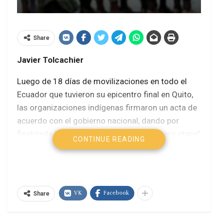
Share
Javier Tolcachier
Luego de 18 días de movilizaciones en todo el
Ecuador que tuvieron su epicentro final en Quito,
las organizaciones indígenas firmaron un acta de
acuerdo con el gobierno nacional, dando por
finalizada lo que denominaron una “primera etapa”
CONTINUE READING
del Paro.
Se abre ahora un período de 90 días en los que
deberá verificarse el cumplimiento de lo pactado.
VK
Facebook
Sin embargo, el país está lejos de lograr la paz
Share
publicitada por el gobierno. Paz efectiva que