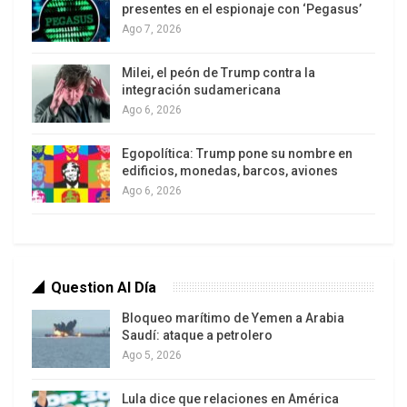
presentes en el espionaje con ‘Pegasus’
emergieron durante el Paro, intangibles cuyo
Ago 7, 2026
volumen tendrá fuerte incidencia en las semanas
y meses por venir.
Milei, el peón de Trump contra la
integración sudamericana
Un presidente fantasma
Ago 6, 2026
En el transcurso del Paro, Guillermo Lasso estuvo
Egopolítica: Trump pone su nombre en
edificios, monedas, barcos, aviones
totalmente ausente, salvo por cortas apariciones
Ago 6, 2026
en video en cadena nacional. El banquero en el
gobierno no acudió a ninguna de las citas exigidas
por la coyuntura, pero tampoco a las previstas por
ley en caso de activarse un proceso de remoción
Question Al Día
por “grave crisis política y conmoción interna”,
Bloqueo marítimo de Yemen a Arabia
según lo estipulado en el segundo inciso del
Saudí: ataque a petrolero
artículo 130 de la Constitución Nacional.
Ago 5, 2026
El mandatario envió para ejercer su defensa ante
Lula dice que relaciones en América