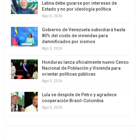
el Legislativo al secretario jurídico Fabio Pozo,
Latina debe guiarse por intereses de
Estado y no por ideología política
mientras que en la mesa de negociaciones con el
Ago 5, 2026
movimiento indígena, estuvo representado por el
ministro de gobierno Francisco Jiménez, quien
Gobierno de Venezuela subsidiará hasta
había reemplazado en Abril a la renunciante
80% del costo de viviendas para
damnificados por sismos
Alexandra Vela.
Ago 5, 2026
Días antes, otro ministro de Lasso, el general
Honduras lanza oficialmente nuevo Censo
retirado y ahora titular de la cartera de Interior
Nacional de Población y Vivienda para
Patricio Carrillo Rosero, había abierto la vía
orientar políticas públicas
Ago 5, 2026
represiva mediante la aplicación del “uso
proporcional de la fuerza” contra los
Lula se despide de Petro y agradece
manifestantes. No es menor recordar que Carrillo
cooperación Brasil-Colombia
había sido Director General de Operaciones de la
Ago 5, 2026
Policía Nacional durante el Paro Nacional de
Octubre de 2019.