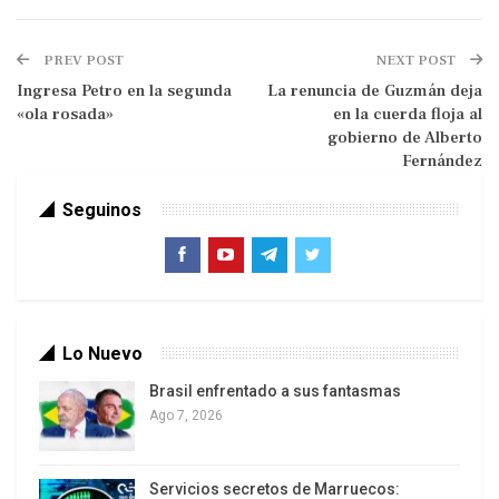
difícilmente pueda emerger de persistir la actual
orientación neoliberal en el manejo del Estado.
PREV POST
NEXT POST
Paz con justicia que deberá sortear no solo la
Ingresa Petro en la segunda
La renuncia de Guzmán deja
caída en picada del bienestar de las mayorías en
«ola rosada»
en la cuerda floja al
un contexto internacional complicado, sino
gobierno de Alberto
también abordar las severas vulneraciones de
Fernández
derechos humanos producidas por la represión
Seguinos
gubernamental.
Lo Nuevo
Brasil enfrentado a sus fantasmas
Ago 7, 2026
A los factores objetivos que se oponen a este
Servicios secretos de Marruecos:
cometido, se agregan los fantasmas que