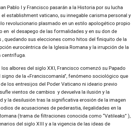
uan Pablo I y Francisco pasarán a la Historia por su lucha
 el establishment vaticano, su innegable carisma personal y
ilo revolucionario plasmado en un estilo apologético propio
 en el desapego de las formalidades y en su don de
 , quedando sus elecciones como hitos del finiquito de la
ción eurocéntrica de la Iglesia Romana y la irrupción de la
a centrífuga.
n los albores del siglo XXI, Francisco comenzó su Papado
l signo de la «Franciscomanía”, fenómeno sociológico que
e los entresijos del Poder Vaticano ni ideario previo
sufle vientos de cambios y devuelva la ilusión y la
y la desilusión tras la significativa erosión de la imagen
isodios de acusaciones de pederastia, ilegalidades en la
 Romana (trama de filtraciones conocida como “Vatileaks” ),
narios del siglo XIII y a la vigencia de las ideas de