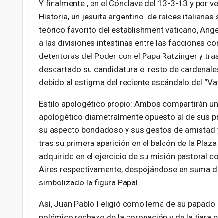
Y finalmente , en el Cónclave del 13-3-13 y por ve
Historia, un jesuita argentino de raíces italianas
teórico favorito del establishment vaticano, Ange
a las divisiones intestinas entre las facciones c
detentoras del Poder con el Papa Ratzinger y tra
descartado su candidatura el resto de cardenal
debido al estigma del reciente escándalo del “Vat
Estilo apologético propio: Ambos compartirán un 
apologético diametralmente opuesto al de sus pr
su aspecto bondadoso y sus gestos de amistad y 
tras su primera aparición en el balcón de la Plaza
adquirido en el ejercicio de su misión pastoral 
Aires respectivamente, despojándose en suma de
simbolizado la figura Papal.
Así, Juan Pablo I eligió como lema de su papado 
polémico rechazo de la coronación y de la tiara 