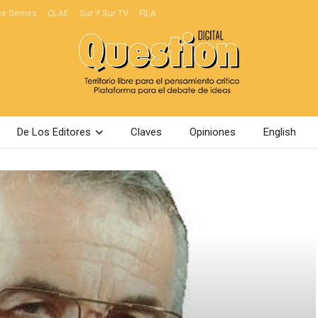
es Somos
CLAE
Sur Y Sur TV
FILA
De Los Editores
Claves
Opiniones
English