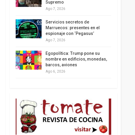
Supremo
Ago 7, 2026
Los latinos le van dando la espalda a Trump
Servicios secretos de
Marruecos: presentes en el
espionaje con ‘Pegasus’
Ago 7, 2026
Egopolítica: Trump pone su
nombre en edificios, monedas,
barcos, aviones
Ago 6, 2026