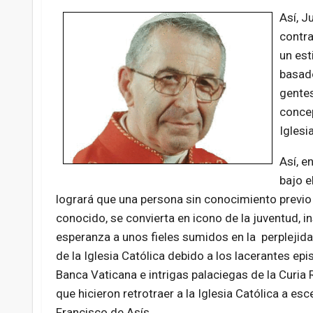
Así, J
contra
un est
basado
gentes
concep
Iglesi
Así, e
bajo e
logrará que una persona sin conocimiento previo d
conocido, se convierta en icono de la juventud, in
esperanza a unos fieles sumidos en la perplejidad 
de la Iglesia Católica debido a los lacerantes ep
Banca Vaticana e intrigas palaciegas de la Curia
que hicieron retrotraer a la Iglesia Católica a esce
Francisco de Asís.