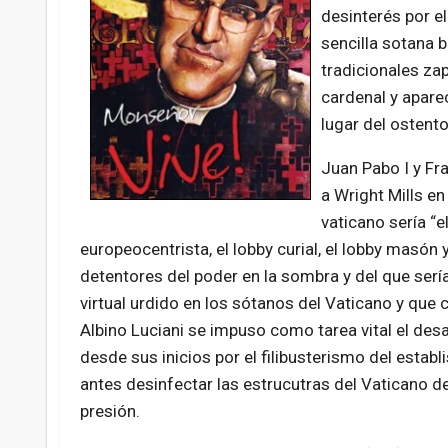
desinterés por el
sencilla sotana b
tradicionales zap
cardenal y apare
lugar del ostent
Juan Pabo I y Fr
a Wright Mills en
vaticano sería “e
europeocentrista, el lobby curial, el lobby masón 
detentores del poder en la sombra y del que sería
virtual urdido en los sótanos del Vaticano y que 
Albino Luciani se impuso como tarea vital el desa
desde sus inicios por el filibusterismo del estab
antes desinfectar las estrucutras del Vaticano d
presión.