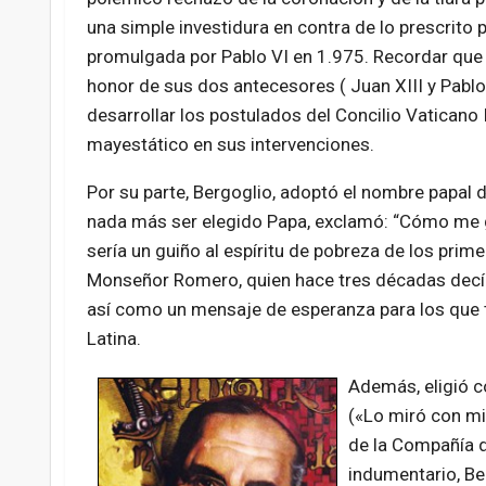
una simple investidura en contra de lo prescrito 
promulgada por Pablo VI en 1.975. Recordar que
honor de sus dos antecesores ( Juan XIII y Pabl
desarrollar los postulados del Concilio Vaticano 
mayestático en sus intervenciones.
Por su parte, Bergoglio, adoptó el nombre papal d
nada más ser elegido Papa, exclamó: “Cómo me gu
sería un guiño al espíritu de pobreza de los primer
Monseñor Romero, quien hace tres décadas decía: 
así como un mensaje de esperanza para los que t
Latina.
Además, eligió c
(«Lo miró con mis
de la Compañía d
indumentario, Be