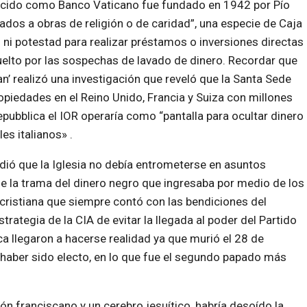
conocido como Banco Vaticano fue fundado en 1942 por Pío
inados a obras de religión o de caridad”, una especie de Caja
ni potestad para realizar préstamos o inversiones directas
uelto por las sospechas de lavado de dinero. Recordar que
an’ realizó una investigación que reveló que la Santa Sede
opiedades en el Reino Unido, Francia y Suiza con millones
epubblica el IOR operaría como “pantalla para ocultar dinero
es italianos» .
dió que la Iglesia no debía entrometerse en asuntos
de la trama del dinero negro que ingresaba por medio de los
 cristiana que siempre contó con las bendiciones del
rategia de la CIA de evitar la llegada al poder del Partido
ca llegaron a hacerse realidad ya que murió el 28 de
haber sido electo, en lo que fue el segundo papado más
zón franciscano y un cerebro jesuítico, habría desoído la