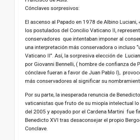
Cónclaves sorpresivos:
El ascenso al Papado en 1978 de Albino Luciani, «I
los postulados del Concilio Vaticano II, represe
conservadores que intentaban imponer al conser
una interpretación más conservadora o incluso “u
Vaticano II”. Así, la sorpresiva elección de Lucia
por Giovanni Bennelli, ( hombre de confianza de 
cónclave fueran a favor de Juan Pablo I), provocó
más conservadores al significar su nombramiento
Por su parte, la inesperada renuncia de Benedicto
vaticanistas que fruto de su miopía intelectual lo
del 2005 y apoyado por el Cardena Martini fue fin
Benedicto XVI tras desaconsejar el propio Bergogl
Conclave.