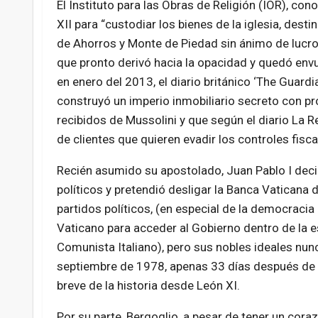
El Instituto para las Obras de Religión (IOR), 
XII para “custodiar los bienes de la iglesia, dest
de Ahorros y Monte de Piedad sin ánimo de lucro 
que pronto derivó hacia la opacidad y quedó env
en enero del 2013, el diario británico ‘The Guardi
construyó un imperio inmobiliario secreto con pr
recibidos de Mussolini y que según el diario La R
de clientes que quieren evadir los controles fiscal
Recién asumido su apostolado, Juan Pablo I deci
políticos y pretendió desligar la Banca Vaticana 
partidos políticos, (en especial de la democracia
Vaticano para acceder al Gobierno dentro de la est
Comunista Italiano), pero sus nobles ideales nun
septiembre de 1978, apenas 33 días después de 
breve de la historia desde León XI.
Por su parte, Bergoglio, a pesar de tener un cora