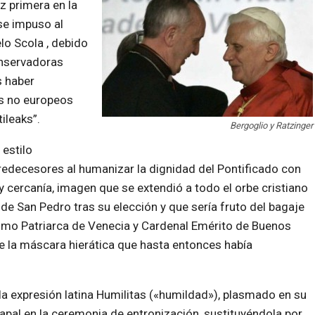
z primera en la
 se impuso al
lo Scola , debido
onservadoras
s haber
es no europeos
ileaks”.
Bergoglio y Ratzinger
estilo
edecesores al humanizar la dignidad del Pontificado con
cercanía, imagen que se extendió a todo el orbe cristiano
 de San Pedro tras su elección y que sería fruto del bagaje
como Patriarca de Venecia y Cardenal Emérito de Buenos
 la máscara hierática que hasta entonces había
la expresión latina Humilitas («humildad»), plasmado en su
papal en la ceremonia de entronización, sustituyéndola por