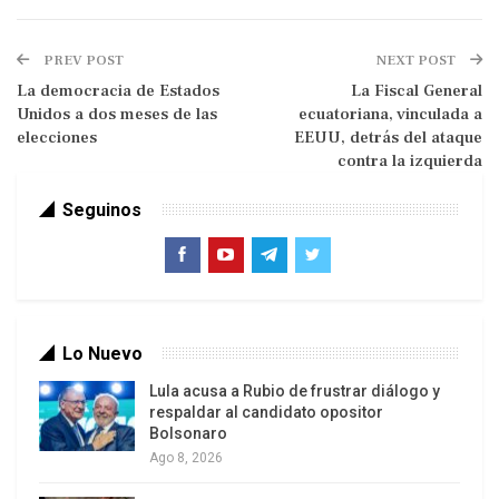
gobierno de Milei.
El cuadro se agrava sideralmente cuando existen
PREV POST
NEXT POST
La democracia de Estados
importantes vencimientos de deuda hasta fin de
La Fiscal General
Unidos a dos meses de las
ecuatoriana, vinculada a
año (al 31 de enero de 2025 vencen títulos de
elecciones
EEUU, detrás del ataque
deuda por 4.500 millones de dólares y hasta el fin
contra la izquierda
del mandato de Milei, en diciembre de 2027, los
Seguinos
vencimientos de la deuda suman 65.397 millones
de dólares)
.
Lo Nuevo
Lula acusa a Rubio de frustrar diálogo y
respaldar al candidato opositor
Bolsonaro
Ago 8, 2026