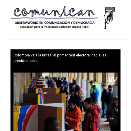
inversiones, de pensión, bancos, compañías de
seguro, etc., que tienen bonos argentinos y miran
con preocupación la dificultad del gobierno de
sumar reservas para pagar esas tenencias, dijo
allí:
Que el
crawling peg
(devaluación a los
saltos) iba a ser del 2% o 3% mensual,
Colombia va a la urnas: el primer test electoral hacia las
presidenciales
siempre menor que la inflación medida por el
IPC del INDEC, dado que la mayoría de los
títulos de deuda en pesos están ajustados
por esa tasa.
Que el BCRA iba a vender dólares en el
Contado Con Liqui (CCL) a cambio de los
títulos de deuda.
Y reconoció, en gráficos y tablas que no
presenta el BCRA en nuestro país, que al