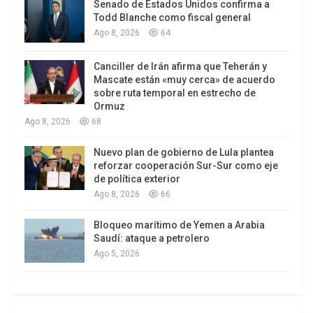
Senado de Estados Unidos confirma a
Lo que no dicen, pero es obvio, es que en todas
Todd Blanche como fiscal general
ellas son socios o los financian los grandes
Ago 8, 2026
64
fondos de inversión con sede en Manhattan,
Canciller de Irán afirma que Teherán y
Nueva York, Estados Unidos. Es más, los
Mascate están «muy cerca» de acuerdo
principales accionistas del JP Morgan son
sobre ruta temporal en estrecho de
BlackRock y Vanguard.
Ormuz
Ago 8, 2026
68
Teóricamente, esos fondos que tienen su casa
Nuevo plan de gobierno de Lula plantea
central en los Estados Unidos han contratado
reforzar cooperación Sur-Sur como eje
más de una vez a Anker Latinoamérica para que
de política exterior
los asesore en la región, y que debe ser la razón
Ago 8, 2026
66
por la cual sus socios-dueños administran las
Bloqueo marítimo de Yemen a Arabia
finanzas públicas del país.
Saudí: ataque a petrolero
Ago 5, 2026
El vicepresidente del BCRA, Vladimir Werning,
quién viajó el lunes 15 de julio de 2024 a Nueva
York para tratar de tranquilizar a los fondos de