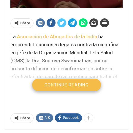
Share
La
Asociación de Abogados de la India
ha
emprendido acciones legales contra la científica
en jefe de la Organización Mundial de la Salud
(OMS), la Dra. Soumya Swaminathan, por su
presunta difusión de desinformación sobre la
efectividad del uso de ivermectina para tratar el
COVID-19. La asociación envió un aviso legal a
CONTINUE READING
Swaminathan el 25 de mayo, alegando que ella
estaba
“difundiendo desinformación y
desorientando a la gente de la India, con la
finalidad de cumplir con su agenda [en la OMS]”
y
VK
Facebook
Share
que las acciones legales contra la alta funcionaria
de la OMS buscan evitar que esta cientifica siga