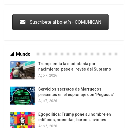
Trump y las drogas: la viga en los propios ojos
Suscribete al boletín - COMUNICAN
Mundo
Trump limita la ciudadanía por
nacimiento, pese al revés del Supremo
Ago 7, 2026
Servicios secretos de Marruecos:
Los latinos le van dando la espalda a Trump
presentes en el espionaje con ‘Pegasus’
Ago 7, 2026
Egopolítica: Trump pone su nombre en
edificios, monedas, barcos, aviones
Ago 6, 2026