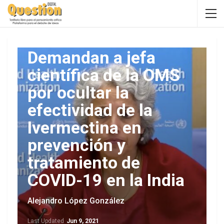
Demandan a jefa
científica de la OMS
por ocultar la
efectividad de la
Ivermectina en
prevención y
tratamiento de
COVID-19 en la India
Alejandro López González
Last Updated
Jun 9, 2021