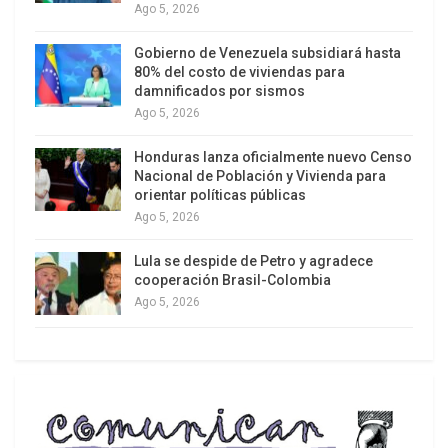
de la pandemia del virus que comenzó en marzo
Ago 5, 2026
de 2021, justo despues del inicio de las
Gobierno de Venezuela subsidiará hasta
vacunaciones masivas en el país.
80% del costo de viviendas para
damnificados por sismos
El aviso legal exige una respuesta clara de
Ago 5, 2026
Swaminathan sobre una serie de puntos clave, y la
asociación dijo que en el caso de que no se brinde
Honduras lanza oficialmente nuevo Censo
Nacional de Población y Vivienda para
una respuesta clara, se reserva el derecho de
orientar políticas públicas
iniciar un enjuiciamiento en virtud de las
Ago 5, 2026
secciones del Código Penal y Desastres de la
India. La científico jefe de la OMS no ha
Lula se despide de Petro y agradece
cooperación Brasil-Colombia
respondido.
Ago 5, 2026