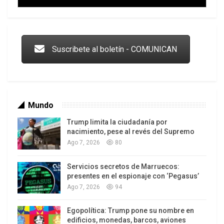
Trump y las drogas: la viga en los propios ojos
Suscribete al boletín - COMUNICAN
Mundo
Trump limita la ciudadanía por
nacimiento, pese al revés del Supremo
Ago 7, 2026
80
Servicios secretos de Marruecos:
Los latinos le van dando la espalda a Trump
presentes en el espionaje con ‘Pegasus’
Ago 7, 2026
94
Egopolítica: Trump pone su nombre en
edificios, monedas, barcos, aviones