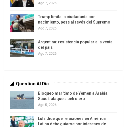
Ago 7, 2026
Venezuela mantiene que no reconoce la
jurisdicción de la CIJ para dirimir esta disputa y
Trump limita la ciudadanía por
nacimiento, pese al revés del Supremo
que el Acuerdo de Ginebra firmado con el Reino
Ago 7, 2026
Unido en febrero de 1966 es el marco normativo
apropiado. Durante las audiencias, Rodríguez
Argentina: resistencia popular a la venta
del país
pidió a los jueces abstenerse de tomar una
Ago 7, 2026
decisión en el litigio y calificó el caso como un
«absurdo antijurídico». La delegación venezolana
tuvo seis horas para presentar sus argumentos
ante los 15 jueces del tribunal.
Question Al Día
Bloqueo marítimo de Yemen a Arabia
Saudí: ataque a petrolero
Ago 5, 2026
Lula dice que relaciones en América
Latina debe guiarse por intereses de