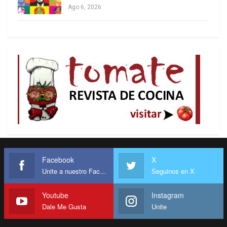
Ago 6, 2026
Facebook
X
Unite a nuestro Facebook
Seguinos en X
Youtube
Instagram
Dale Me Gusta
Unite