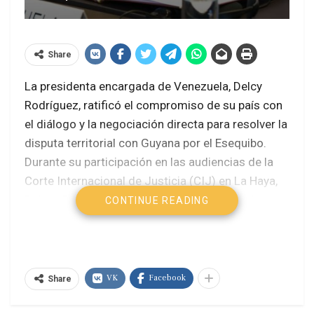
Share
La presidenta encargada de Venezuela, Delcy
Rodríguez, ratificó el compromiso de su país con
el diálogo y la negociación directa para resolver la
disputa territorial con Guyana por el Esequibo.
Durante su participación en las audiencias de la
Corte Internacional de Justicia (CIJ) en La Haya,
Países Bajos, celebradas entre el 4 y el 11 de
CONTINUE READING
mayo de 2026, Rodríguez enfatizó que
«Venezuela está lista y preparada para avanzar en
una negociación directa».
VK
Facebook
Share
Rodríguez arribó a Países Bajos el 9 de mayo de
2026 para encabezar personalmente la