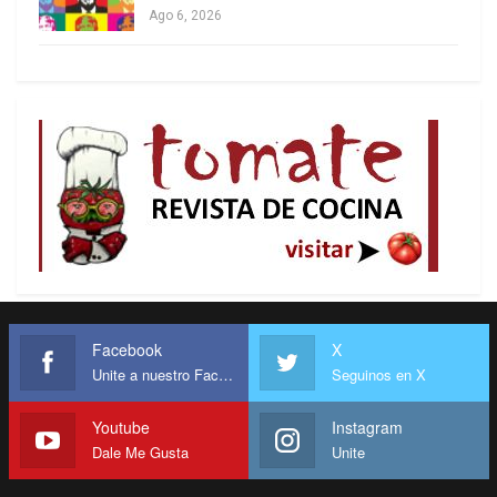
Ago 6, 2026
Facebook
X
Unite a nuestro Facebook
Seguinos en X
Youtube
Instagram
Dale Me Gusta
Unite