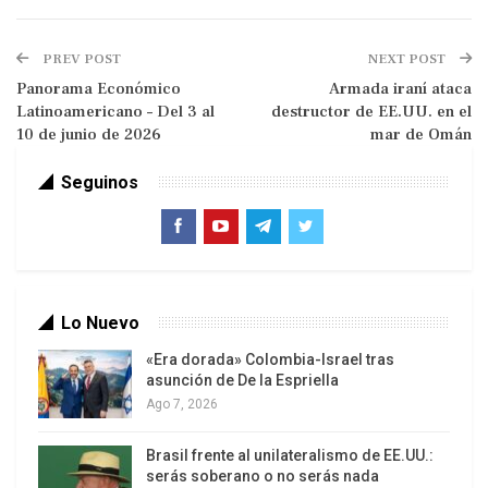
India como el país más poblado del planeta y una
de las principales economías del mundo,
PREV POST
NEXT POST
referencia que conecta con los datos recientes
Panorama Económico
Armada iraní ataca
que sitúan a la nación asiática como cuarta
Latinoamericano – Del 3 al
destructor de EE.UU. en el
10 de junio de 2026
economía global por tamaño de PIB y con
mar de Omán
proyecciones de seguir escalando posiciones en
Seguinos
el ranking internacional. Con este marco, la
mandataria presentó el viaje como una apuesta
por insertarse en las nuevas dinámicas
económicas y geopolíticas del Sur Global.
Lo Nuevo
De acuerdo con los comunicados oficiales de
Caracas y Nueva Delhi, la agenda incluye
«Era dorada» Colombia-Israel tras
asunción de De la Espriella
reuniones de alto nivel con el primer ministro
Ago 7, 2026
indio, Narendra Modi, y con el Ministerio de
Exteriores de India, donde se abordará “todo el
Brasil frente al unilateralismo de EE.UU.:
espectro” de la relación bilateral. Entre los ejes
serás soberano o no serás nada