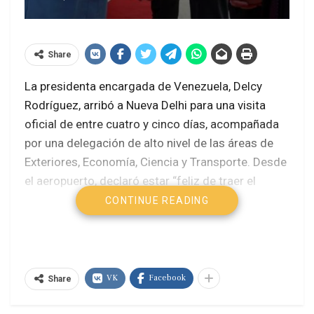
Share
La presidenta encargada de Venezuela, Delcy
Rodríguez, arribó a Nueva Delhi para una visita
oficial de entre cuatro y cinco días, acompañada
por una delegación de alto nivel de las áreas de
Exteriores, Economía, Ciencia y Transporte. Desde
el aeropuerto, declaró estar “feliz de traer el
mensaje de Venezuela, que es el mensaje de paz,
CONTINUE READING
amistad y cooperación”, subrayando que la gira
busca estrechar vínculos con una nación que
describió como valiente, espiritual y de gran
relevancia internacional.
VK
Facebook
Share
En su primera intervención, Rodríguez destacó a