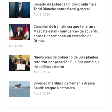
juntas: colaboró en la reforma agraria al lado de
Senado de Estados Unidos confirma a
Todd Blanche como fiscal general
Lázaro Cardenas, fue secretario del Partido
Ago 8, 2026
Nacional Revolucionario y en 1952 fue secretario
general del partido que cambió su nombre a
Canciller de Irán afirma que Teherán y
Mascate están «muy cerca» de acuerdo
Revolucionario Institucional. Después de ser
sobre ruta temporal en estrecho de
senador y secretario del Trabajo llegó a la
Ormuz
Presidencia de México, e integró su gabinete con
Ago 8, 2026
notables mexicanos: destacamos a Javier Barros
Nuevo plan de gobierno de Lula plantea
Sierra en Obras Públicas, a Antonio Ortiz Mena al
reforzar cooperación Sur-Sur como eje
frente de la Secretaría de Hacienda, cuando
de política exterior
México alcanzó un crecimiento de 78.7 por ciento
Ago 8, 2026
anual; la excepción fue nombrar como secretario
Bloqueo marítimo de Yemen a Arabia
de Gobernación a Gustavo Díaz Ordaz –nadie es
Saudí: ataque a petrolero
perfecto–: entonces hubo represión al
Ago 5, 2026
movimiento ferrocarrilero. En esos tiempos se
colocaba a intelectuales con prestigio moral al