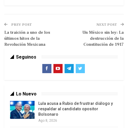
PREV POST
NEXT POST
La traición a uno de los
Un México sin ley: La
últimos hitos de la
destrucción de la
Revolución Mexicana
Constitución de 1917
Seguinos
La Jornada
Lo Nuevo
Quien gobernó México de 1958 a 1964 fue
heredero de un gran linaje liberal: sobrino nieto de
Lula acusa a Rubio de frustrar diálogo y
respaldar al candidato opositor
ideólogos de la Reforma, del último hijo de
Bolsonaro
Ignacio Ramírez, El Nigromante, de José María
Ago 8, 2026
Sánchez-Román, de Jesús González Ortega y del