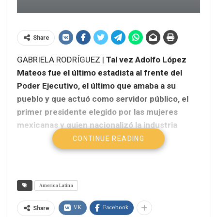
Share
GABRIELA RODRÍGUEZ |
Tal vez Adolfo López
Mateos fue el último estadista al frente del
Poder Eje­cutivo, el último que amaba a su
pueblo y que actuó como servidor público, el
primer presidente elegido por las mujeres
mexicanas y quien nacionalizó la industria
eléctrica. La nueva publicación escrita por un
CONTINUE READING
descendiente directo de López Mateos y
tataranieto de El Nigromante, Emilio Arellano,
es un texto sin desperdicio que da luz al lector
America Latina
en medio del sombrío momento que nos rodea
( Adolfo López Mateos, una nueva historia,
VK
Facebook
Share
Editorial Planeta, México, 2013).