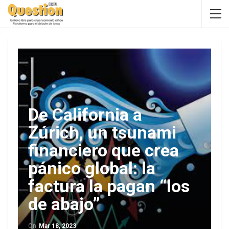
De California a
Zúrich, un tsunami
financiero que crea
pánico global: la
factura la pagan “los
de abajo”
On
Mar 18, 2023