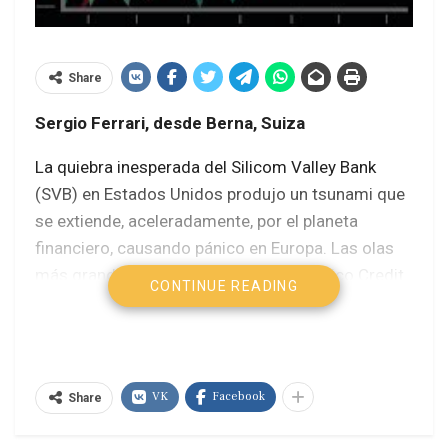
Share
Sergio Ferrari, desde Berna, Suiza
La quiebra inesperada del Silicom Valley Bank
(SVB) en Estados Unidos produjo un tsunami que
se extiende, aceleradamente, por el planeta
financiero, causando pánico en Europa. Las olas
más grandes ahogan ya al banco helvético Credit
CONTINUE READING
Suisse.
Se trata de la mayor bancarrota estadounidense
desde la crisis financiera mundial del 2008. El 13
VK
Facebook
de marzo, el propio presidente Biden pidió
Share
tranquilidad a ahorristas e inversores y enfatizó