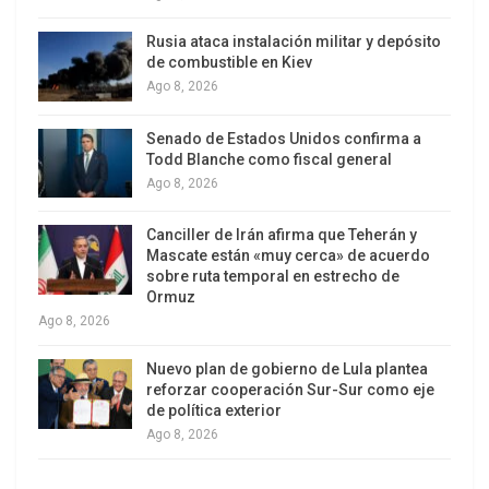
naires, 4/3/13) y el Instituto de Estudios Políticos
Rusia ataca instalación militar y depósito
de Washington mostró que la multimillonariez se
de combustible en Kiev
desplazó de manera notable hacia la región
Ago 8, 2026
Asia/Pacífico.
Senado de Estados Unidos confirma a
Todd Blanche como fiscal general
Ahora EE.UU. (442 multimillonarios) viene
Ago 8, 2026
escoltado por China (122, cero en 1995) y Rusia
(110). En cuarto lugar se encuentra Alemania (58),
Canciller de Irán afirma que Teherán y
seguida de India (55), Brasil (46), Turquía (43),
Mascate están «muy cerca» de acuerdo
sobre ruta temporal en estrecho de
Hong Kong (39) y el Reino Unido (38). Resulta que
Ormuz
hay más en Turquía que en cualquier otro país
Ago 8, 2026
europeo, salvo Alemania.
Nuevo plan de gobierno de Lula plantea
Claro que no hay winners sin losers. “El
reforzar cooperación Sur-Sur como eje
de política exterior
desempleo mundial ha subido tras registrar una
Ago 8, 2026
disminución durante dos años consecutivos y
podría aumentar aún más en 2013”, advierte un