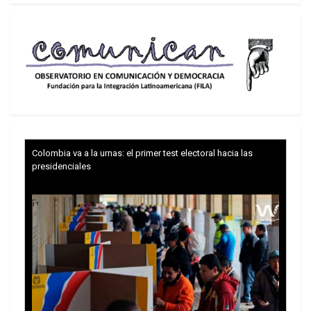
informe de la Organización Internacional del
Trabajo (OIT) (www.ilo.org, 22/1/13). El número
de sin trabajo aumentó 4,2 millones en 2012 y el
organismo de la ONU estima que llegará a 202
millones este año, superando el record de 199
millones del año 2009 registrado en el momento
más brutal de la crisis. En el 2014 habría 3
millones más. Un cuarto del incremento en el
Colombia va a la urnas: el primer test electoral hacia las
2012 se produjo en las economías desarrolladas
presidenciales
y repercutió en otras regiones, en especial en Asia
Oriental y Meridional y el Africa Subsahariana.
Todo periodista sabe que la acumulación de
cifras aburre a cualquier lector y quien esto
escribe pide las disculpas del caso. Pero la que
asoma detrás de la frialdad de los números
redondos es un espectáculo nada primoroso. La