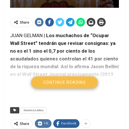
Share
JUAN GELMAN |
Los muchachos de “Ocupar
Wall Street” tendrán que revisar consignas: ya
no es el 1 sino el 0,7 por ciento de los
acaudalados quienes controlan el 41 por ciento
de la riqueza mundial. Así lo afirma Jason Bellini
en el Wall Street Journal precisamente (2013
Wealth Report//line.wsj.com, 15/10/13).
CONTINUE READING
America Latina
VK
Facebook
Share