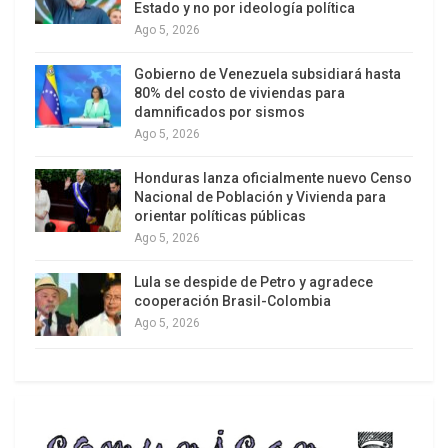
creación de sistemas de IA adaptados a las
Estado y no por ideología política
Ago 5, 2026
particularidades lingüísticas y culturales de la
región”. CecilIA refuerza la independencia
Gobierno de Venezuela subsidiará hasta
tecnológica y promueve la diversidad cultural en
80% del costo de viviendas para
damnificados por sismos
la inteligencia artificial cubana
.
Ago 5, 2026
Honduras lanza oficialmente nuevo Censo
Nacional de Población y Vivienda para
orientar políticas públicas
Ago 5, 2026
Lula se despide de Petro y agradece
cooperación Brasil-Colombia
Ago 5, 2026