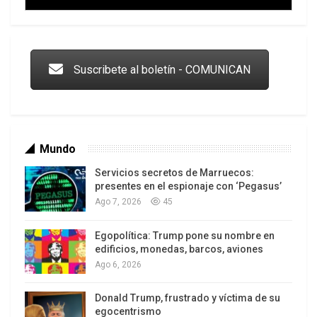
Trump y las drogas: la viga en los propios ojos
Suscribete al boletín - COMUNICAN
Mundo
Servicios secretos de Marruecos:
presentes en el espionaje con ‘Pegasus’
Ago 7, 2026
45
Egopolítica: Trump pone su nombre en
Los latinos le van dando la espalda a Trump
edificios, monedas, barcos, aviones
Ago 6, 2026
Donald Trump, frustrado y víctima de su
egocentrismo