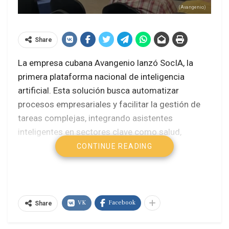
(Avangenio)
Share
La empresa cubana Avangenio lanzó SocIA, la
primera plataforma nacional de inteligencia
artificial. Esta solución busca automatizar
procesos empresariales y facilitar la gestión de
tareas complejas, integrando asistentes
inteligentes en sectores clave como salud,
educación y logística
.
CONTINUE READING
SocIA permite operar desde cualquier dispositivo
y trabajar con archivos en texto, audio y video. Su
modelo de servicio, estructurado en planes
VK
Facebook
Share
Básico, Avanzado y Enterprise, democratiza el
acceso a la tecnología incluso para pequeñas