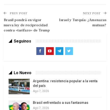
empresas
.
PREV POST
NEXT POST
Vicente Garófalo Jerez, líder técnico del proyecto,
Brasil pondrá en vigor
Israel y Turquía: ¿Amenazas
afirmó: “El cliente es el principal conocedor de su
nueva ley de reciprocidad
mutuas?
negocio”, destacando el enfoque personalizado
contra «tarifazo» de Trump
de la plataforma. SocIA representa un paso
estratégico para la soberanía tecnológica de
Seguinos
Cuba, evitando la dependencia de soluciones
extranjeras y adaptándose a las necesidades
locales
.
Lo Nuevo
Argentina: resistencia popular a la venta
del país
Ago 7, 2026
“Este desarrollo representa un
avance significativo en la creación de
Brasil enfrentado a sus fantasmas
sistemas de IA adaptados a las
Ago 7, 2026