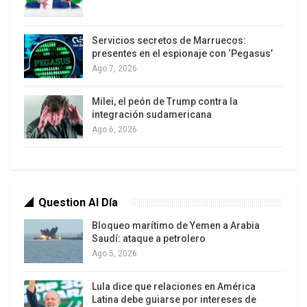
particularidades lingüísticas y
culturales de la región”, Suilán
Servicios secretos de Marruecos:
Estévez Velarde
.
presentes en el espionaje con ‘Pegasus’
Ago 7, 2026
Milei, el peón de Trump contra la
integración sudamericana
Paralelamente, la Universidad de La Habana
Ago 6, 2026
desarrolló CecilIA, un modelo de lenguaje
avanzado especializado en el español cubano y
latinoamericano. CecilIA fue entrenada con más
de 400 obras literarias cubanas y documentos
Question Al Día
oficiales, logrando captar matices culturales y
Bloqueo marítimo de Yemen a Arabia
lingüísticos ausentes en modelos internacionales
.
Saudí: ataque a petrolero
Ago 5, 2026
Suilán Estévez Velarde, decana de la Facultad de
Matemática y Computación, subrayó: “Este
Lula dice que relaciones en América
desarrollo representa un avance significativo en la
Latina debe guiarse por intereses de