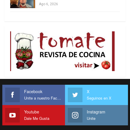
Ago 6, 2026
Facebook
X
Unite a nuestro Facebook
Seguinos en X
Youtube
Instagram
Dale Me Gusta
Unite