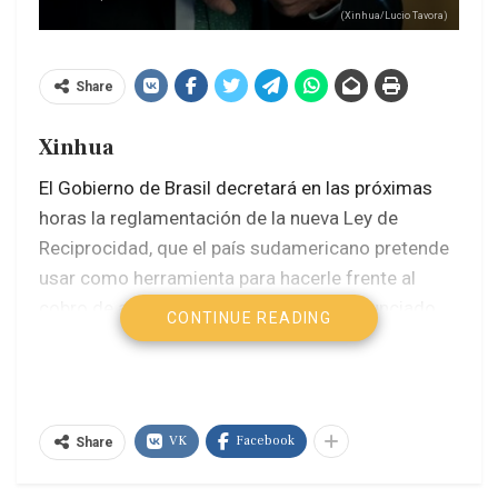
(Xinhua/Lucio Tavora)
Share
Xinhua
El Gobierno de Brasil decretará en las próximas
horas la reglamentación de la nueva Ley de
Reciprocidad, que el país sudamericano pretende
usar como herramienta para hacerle frente al
cobro de aranceles del 50 por ciento anunciado
CONTINUE READING
por Estados Unidos a los productos brasileños,
informó hoy domingo el vicepresidente Geraldo
Alckmin.
«El Congreso Nacional aprobó la Ley de
VK
Facebook
Share
Reciprocidad que establece que si recibimos un
arancel se puede ejecutar el mismo arancel de