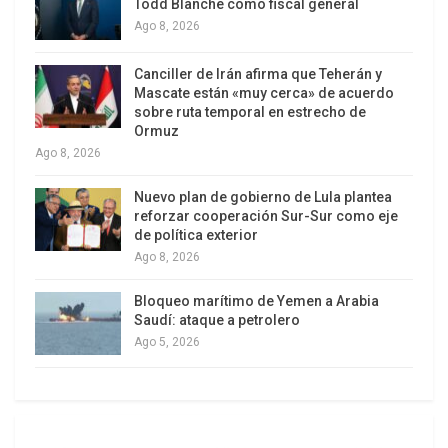
Todd Blanche como fiscal general
solo de tarifas, se adoptarán otras medidas», dijo
Ago 8, 2026
Costa, al sostener que Brasil «no se quedará de
brazos cruzados». El Gobierno brasileño ha
Canciller de Irán afirma que Teherán y
lanzado también la campaña «Brasil Soberano» en
Mascate están «muy cerca» de acuerdo
sobre ruta temporal en estrecho de
rechazo a nivel nación de la medida anunciada por
Ormuz
Trump.
Ago 8, 2026
Nuevo plan de gobierno de Lula plantea
reforzar cooperación Sur-Sur como eje
de política exterior
Ago 8, 2026
Bloqueo marítimo de Yemen a Arabia
Saudí: ataque a petrolero
Ago 5, 2026