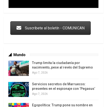
Trump y las drogas: la viga en los propios ojos
Suscribete al boletín - COMUNICAN
Mundo
Trump limita la ciudadanía por
nacimiento, pese al revés del Supremo
Ago 7, 2026
Servicios secretos de Marruecos:
Los latinos le van dando la espalda a Trump
presentes en el espionaje con ‘Pegasus’
Ago 7, 2026
Egopolítica: Trump pone su nombre en